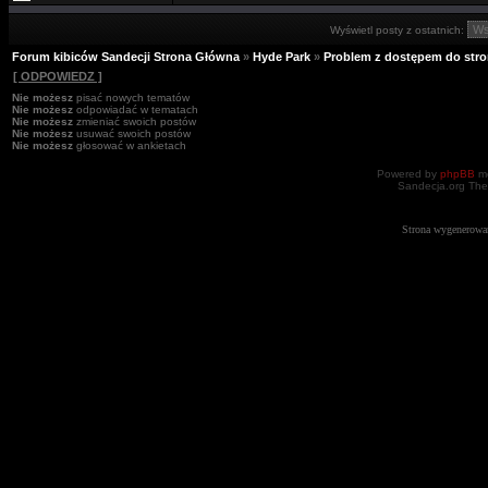
Wyświetl posty z ostatnich:
Forum kibiców Sandecji Strona Główna
»
Hyde Park
»
Problem z dostępem do stro
[ ODPOWIEDZ ]
Nie możesz
pisać nowych tematów
Nie możesz
odpowiadać w tematach
Nie możesz
zmieniać swoich postów
Nie możesz
usuwać swoich postów
Nie możesz
głosować w ankietach
Powered by
phpBB
mo
Sandecja.org The
Strona wygenerowa