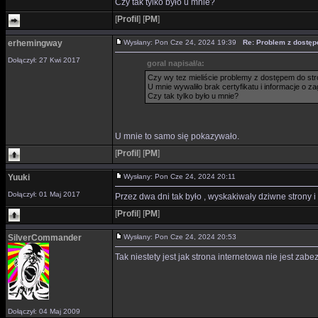
Czy tak tylko było u mnie?
[
Profil
]
[
PM
]
erhemingway
Wysłany: Pon Cze 24, 2024 19:39
Re: Problem z dostęp
Dołączył: 27 Kwi 2017
goral napisał/a:
Czy wy tez mieliście problemy z dostępem do st
U mnie wywaliło brak certyfikatu i informacje o
Czy tak tylko było u mnie?
U mnie to samo się pokazywało.
[
Profil
]
[
PM
]
Yuuki
Wysłany: Pon Cze 24, 2024 20:11
Dołączył: 01 Maj 2017
Przez dwa dni tak było , wyskakiwały dziwne strony i
[
Profil
]
[
PM
]
SilverCommander
Wysłany: Pon Cze 24, 2024 20:53
Tak niestety jest jak strona internetowa nie jest zabe
Dołączył: 04 Maj 2009