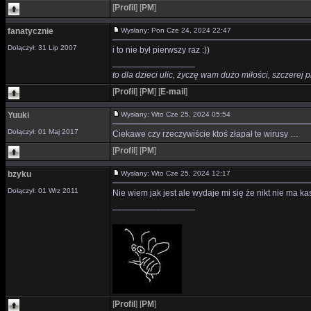
[
Profil
]
[
PM
]
fanatycznie
Wysłany: Pon Cze 24, 2024 22:47
Dołączył: 31 Lip 2007
i to nie był pierwszy raz :))
_________________
to dla dzieci ulic, życzę wam dużo miłości, szczerej p
[
Profil
]
[
PM
]
[
E-mail
]
Yuuki
Wysłany: Wto Cze 25, 2024 05:54
Dołączył: 01 Maj 2017
Ciekawe czy rzeczywiście ktoś złapał te wirusy …
[
Profil
]
[
PM
]
bzyku
Wysłany: Wto Cze 25, 2024 12:17
Dołączył: 01 Wrz 2011
Nie wiem jak jest ale wydaje mi się że nikt nie ma ka
_________________
[
Profil
]
[
PM
]