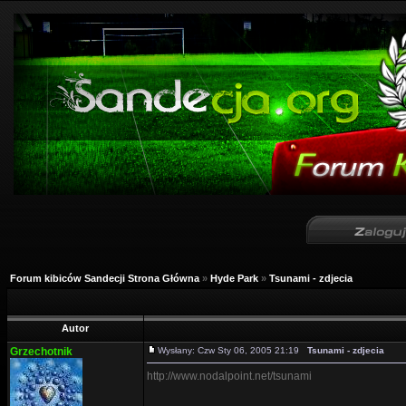
Forum kibiców Sandecji Strona Główna
»
Hyde Park
»
Tsunami - zdjecia
Autor
Grzechotnik
Wysłany: Czw Sty 06, 2005 21:19
Tsunami - zdjecia
http://www.nodalpoint.net/tsunami