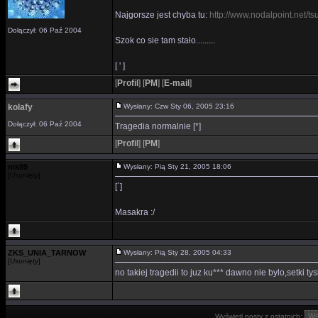
Najgorsze jest chyba tu:
http://www.nodalpoint.net/ts
Dołączył: 06 Paź 2004
Szok co sie tam stało.........
[ ' ]
[
Profil
]
[
PM
]
[
E-mail
]
kolafy
Wysłany: Czw Sty 06, 2005 23:16
Dołączył: 06 Paź 2004
Tragedia normalnie [*]
[
Profil
]
[
PM
]
mk89
Wysłany: Pią Sty 21, 2005 18:06
[
Usunięty
]
[`]
Masakra :/
ZKS_UNIA_TARNOW
Wysłany: Pią Sty 28, 2005 04:33
[
Usunięty
]
no takiej tragedii to juz ku*** dawno nie bylo,setki t
Wyświetl posty z ostatnich: