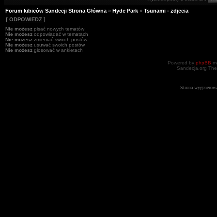
Forum kibiców Sandecji Strona Główna
»
Hyde Park
»
Tsunami - zdjecia
[ ODPOWIEDZ ]
Nie możesz
pisać nowych tematów
Nie możesz
odpowiadać w tematach
Nie możesz
zmieniać swoich postów
Nie możesz
usuwać swoich postów
Nie możesz
głosować w ankietach
Powered by
phpBB
mo
Sandecja.org The
Strona wygenerowa