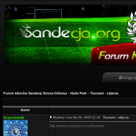
Forum kibiców Sandecji Strona Główna
»
Hyde Park
»
Tsunami - zdjecia
Autor
Grzechotnik
Wysłany: Czw Sty 06, 2005 21:19
Tsunami - zdjecia
http://www.nodalpoint.net/tsunami