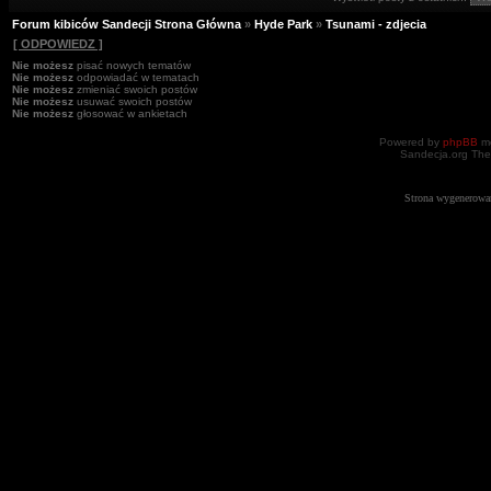
Forum kibiców Sandecji Strona Główna
»
Hyde Park
»
Tsunami - zdjecia
[ ODPOWIEDZ ]
Nie możesz
pisać nowych tematów
Nie możesz
odpowiadać w tematach
Nie możesz
zmieniać swoich postów
Nie możesz
usuwać swoich postów
Nie możesz
głosować w ankietach
Powered by
phpBB
mo
Sandecja.org The
Strona wygenerowa