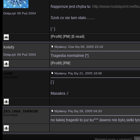
Najgorsze jest chyba tu:
http://www.nodalpoint.net/ts
Dołączył: 06 Paź 2004
Szok co sie tam stało.........
[ ' ]
[
Profil
]
[
PM
]
[
E-mail
]
kolafy
Wysłany: Czw Sty 06, 2005 23:16
Dołączył: 06 Paź 2004
Tragedia normalnie [*]
[
Profil
]
[
PM
]
mk89
Wysłany: Pią Sty 21, 2005 18:06
[
Usunięty
]
[`]
Masakra :/
ZKS_UNIA_TARNOW
Wysłany: Pią Sty 28, 2005 04:33
[
Usunięty
]
no takiej tragedii to juz ku*** dawno nie bylo,setki t
Wyświetl posty z ostatnich: