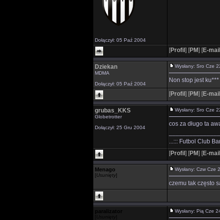
Dołączył: 05 Paź 2004
[
Profil
]
[
PM
]
[
E-mai
Dziekan
Wysłany: Sro Cze 
MDMA
Non stop jest ku***
Dołączył: 05 Paź 2004
[
Profil
]
[
PM
]
[
E-mai
grubas_KKS
Wysłany: Sro Cze 
Globetrotter
cos za długo ta awa
Dołączył: 25 Gru 2004
______________
...::: Futbol Club Ba
[
Profil
]
[
PM
]
[
E-mai
Menago
Wysłany: Czw Cze
[
Usunięty
]
czemu tak często s
paralizator
Wysłany: Pią Cze 
[
Usunięty
]