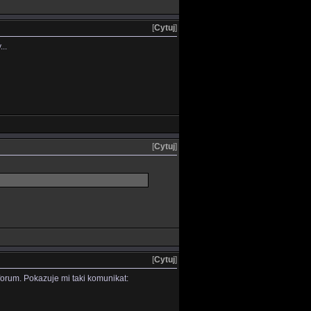
[
Cytuj
]
..
[
Cytuj
]
[
Cytuj
]
forum. Pokazuje mi taki komunikat: