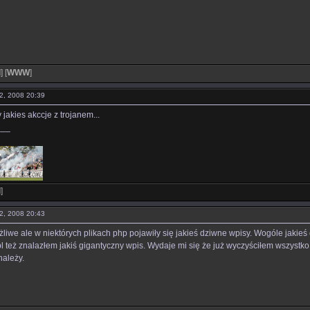
l
]
[
WWW
]
12, 2008 20:39
jakies akccje z trojanem...
___
l
]
12, 2008 20:43
liwe ale w niektórych plikach php pojawiły się jakieś dziwne wpisy. Wogóle jakieś 
l też znalazłem jakiś gigantyczny wpis. Wydaje mi się że już wyczyściłem wszystk
należy.