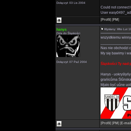
Dołączył: 03 Lis 2004
Could not connect 
User easy0497_adm
[
Profil
]
[
PM
]
hanys
Wysłany: Wto Lut 
Oda do Śląskości
wszystkiemu winny j
______________
Nas nie obchodzi c
My się bawimy i wa
Dołączył: 07 Paź 2004
Śląskości Ty nad 
Hanys - uokryślyńy
grańicůma Ślůnska
Mjało być uůne uob
[
Profil
]
[
PM
]
[
E-mai