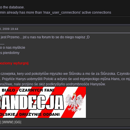
to the database.
in already has more than 'max_user_connections' active connections
10, 2009 19:44
est Przemo... jst u nas na forum to se do niego napisz ;D
___
o o nas myślicie
s pierdolimy
poziomy wyfurgnij
 czowjeka, kery uod pokolyńůw mjyszko we Ślůnsku a mo śe za Ślůnzoka. Czynsto 
. Pojyńće Hanys uobmyślili Poloki a wźyno śe uod mjymjeckigo mjůna Hans, co m
raźliwe, nale przijino śe skiż podkryślyńo uodrymbnośće Hanysůw.
l
]
[
WWW
]
[
GG
]