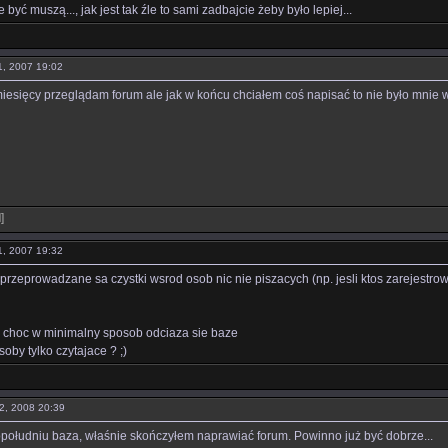
 być muszą..., jak jest tak źle to sami zadbajcie żeby było lepiej...
01, 2007 19:02
 miesięcy przeglądam forum ale jak w końcu chciałem coś napisać to nie było mni
l
]
01, 2007 19:32
rzeprowadzane sa czystki wsrod osob nic nie piszacych (np. jesli ktos zarejestrow
b choc w minimalny sposob odciaza sie baze
oby tylko czytajace ? ;)
12, 2008 20:39
popołudniu baza, właśnie skończyłem naprawiać forum. Powinno już być dobrze...