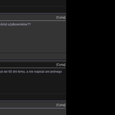
[
Cytuj
]
e wśród użytkowników??
[
Cytuj
]
al sie 60 dni temu, a nie napisal ani jednego
[
Cytuj
]