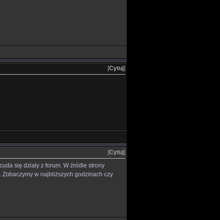
[
Cytuj
]
[
Cytuj
]
cuda się działy z forum. W źródle strony
o. Zobaczymy w najbliższych godzinach czy