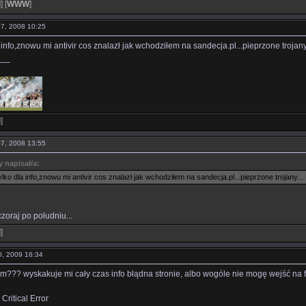
l
]
[
WWW
]
 07, 2008 10:25
a info,znowu mi antivir cos znalazł jak wchodziłem na sandecja.pl...pieprzone trojany.
___
l
]
 07, 2008 13:55
 napisał/a:
ylko dla info,znowu mi antivir cos znalazł jak wchodziłem na sandecja.pl...pieprzone trojany...
zoraj po południu...
l
]
10, 2009 16:34
rum??? wyskakuje mi cały czas info błądna stronie, albo wogóle nie mogę wejść na 
ritical Error