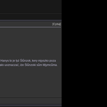
[
Cytuj
]
Hanys to je tyż Ślůnzok, kery mjyszko poza
jało uoznaczać, iże Ślůnzoki sům Mjymcůma.