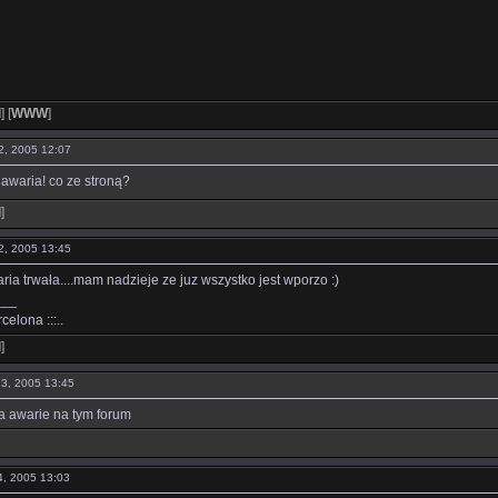
l
]
[
WWW
]
22, 2005 12:07
 awaria! co ze stroną?
l
]
22, 2005 13:45
ria trwała....mam nadzieje ze juz wszystko jest wporzo :)
___
rcelona :::..
l
]
 23, 2005 13:45
a awarie na tym forum
24, 2005 13:03