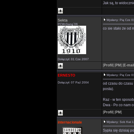
Jak są, to widocznie
Sekta
Wysłany: Pią Cze 
PCW-Gang`06
co sie stało że od
Dołączył: 01 Cze 2007
[
Profil
]
[
PM
]
[
E-mai
ERNESTO
Wysłany: Pią Cze 
Dołączył: 07 Paź 2004
od czasu do czasu p
posta).
Raz - w ten sposo
Dwa - Po co nam os
[
Profil
]
[
PM
]
internacionale
Wysłany: Sob Kwi 
Sypła się dzisiaj 