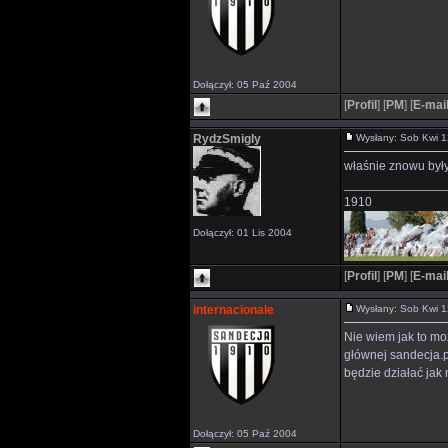
Dołączył: 05 Paź 2004
[
Profil
]
[
PM
]
[
E-mai
RydzSmigly
Wysłany: Sob Kwi 
właśnie znowu były 
______________
1910
Dołączył: 01 Lis 2004
[
Profil
]
[
PM
]
[
E-mai
internacionale
Wysłany: Sob Kwi 
Nie wiem jak to moż
głównej sandecja.p
będzie działać jak 
Dołączył: 05 Paź 2004