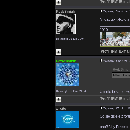
[
Profil
]
[
PM
]
[
E-mai
RydzSmigly
Wysłany: Sob Cze
Miłosz tak tylko dl
______________
1910
Dołączył: 01 Lis 2004
[
Profil
]
[
PM
]
[
E-mai
Grzechotnik
Wysłany: Sob Cze
RydzSmigly
Miłosz tak t
Dołączył: 06 Paź 2004
U mnie to samo, wc
[
Profil
]
[
PM
]
[
E-mai
x_cite
Wysłany: Wto Lut 
Co się dzieje z fo
phpBB by Przemo : C