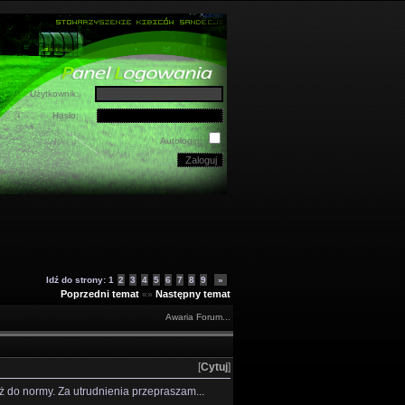
Użytkownik:
Hasło:
Autologin:
Idź do strony:
1
2
3
4
5
6
7
8
9
»
Poprzedni temat
Następny temat
«»
Awaria Forum...
[
Cytuj
]
ż do normy. Za utrudnienia przepraszam...