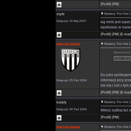
[
Profil
]
[
PM
]
style
Wysłany: Pon Kwi 
Dołączył: 16 Maj 2007
wg mnie jest super,
wpatrywac w nazwy
[
Profil
]
[
PM
]
[
E-mai
internacionale
Wysłany: Pon Kwi 
Bianconeri 
za mało prz
Do jutra spróbujemy
informacji przy pr
Dołączył: 05 Paź 2004
nie ma i coś z tym z
[
Profil
]
[
PM
]
[
E-mai
kolafy
Wysłany: Pon Kwi 
Dołączył: 06 Paź 2004
Miłosz zadbaj też o
[
Profil
]
[
PM
]
internacionale
Wysłany: Pon Kwi 