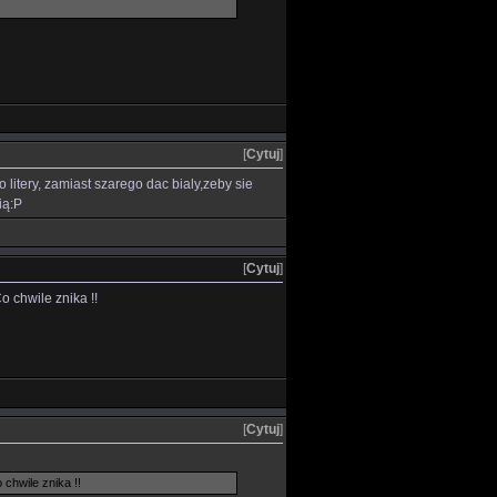
[
Cytuj
]
 litery, zamiast szarego dac bialy,zeby sie
ią:P
[
Cytuj
]
o chwile znika !!
[
Cytuj
]
 chwile znika !!