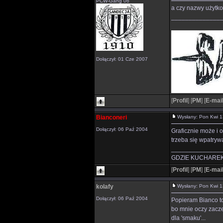
PCW-Gang`06
a czy nazwy użytko
______________
Dołączył: 01 Cze 2007
[
Profil
]
[
PM
]
[
E-mai
Bianconeri
Wysłany: Pon Kwi 
Dołączył: 06 Paź 2004
Graficznie może i o
trzeba się wpatryw
______________
GDZIE KUCHAREK
[
Profil
]
[
PM
]
[
E-mai
kolafy
Wysłany: Pon Kwi 
Dołączył: 06 Paź 2004
Popieram Bianco to
bo mnie oczy zacze
dla 'smaku'...