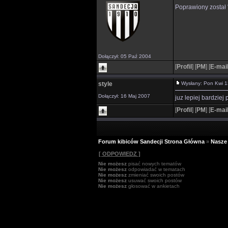
Poprawiony został "
Dołączył: 05 Paź 2004
[
Profil
]
[
PM
]
[
E-mai
style
Wysłany: Pon Kwi 
Dołączył: 16 Maj 2007
juz lepiej bardziej 
[
Profil
]
[
PM
]
[
E-mai
Forum kibiców Sandecji Strona Główna
»
Nasze 
[ ODPOWIEDZ ]
Nie możesz
pisać nowych tematów
Nie możesz
odpowiadać w tematach
Nie możesz
zmieniać swoich postów
Nie możesz
usuwać swoich postów
Nie możesz
głosować w ankietach