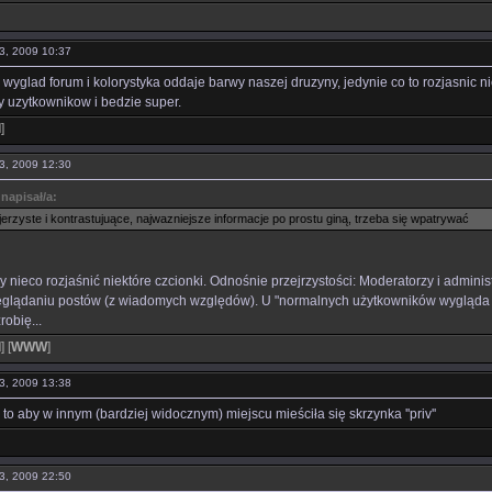
13, 2009 10:37
 wyglad forum i kolorystyka oddaje barwy naszej druzyny, jedynie co to rozjasnic ni
 uzytkownikow i bedzie super.
l
]
13, 2009 12:30
napisał/a:
jerzyste i kontrastujuące, najwazniejsze informacje po prostu giną, trzeba się wpatrywać
 nieco rozjaśnić niektóre czcionki. Odnośnie przejrzystości: Moderatorzy i adminis
zeglądaniu postów (z wiadomych względów). U "normalnych użytkowników wygląda to
robię...
l
]
[
WWW
]
13, 2009 13:38
 to aby w innym (bardziej widocznym) miejscu mieściła się skrzynka ''priv''
13, 2009 22:50