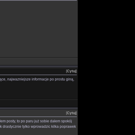
[
Cytuj
]
uące, najwazniejsze informacje po prostu giną,
[
Cytuj
]
łem posty, to po paru już sobie dałem spokój
ak drastycznie tylko wprowadzic kilka poprawek