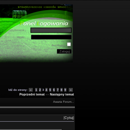
Użytkownik:
Hasło:
Autologin:
Idź do strony:
«
1
2
3
4
5
6
7
8
9
»
Poprzedni temat
Następny temat
«»
Awaria Forum...
[
Cytuj
]