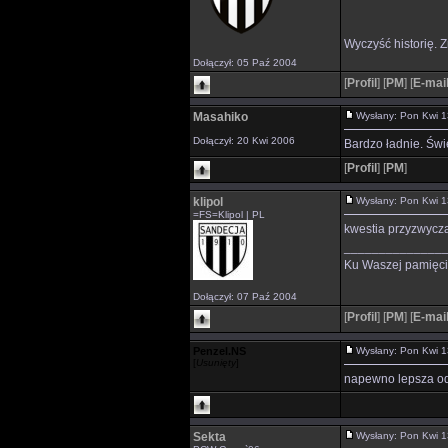
Wyczyść historię. Z
Dołączył: 05 Paź 2004
[
Profil
]
[
PM
]
[
E-mai
Masahiko
Wysłany: Pon Kwi 
Dołączył: 20 Kwi 2006
Bardzo ładnie. Świe
[
Profil
]
[
PM
]
klipol
Wysłany: Pon Kwi 
=FS=Klipol | PL
kwestia przyzwyczaj
______________
Ku Waszej pamięci
Dołączył: 07 Paź 2004
[
Profil
]
[
PM
]
[
E-mai
Penzel.NS
Wysłany: Pon Kwi 
[
Usunięty
]
napewno lepsza od
Sekta
Wysłany: Pon Kwi 