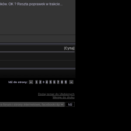
ników. OK ? Reszta poprawek w trakcie...
[
Cytuj
]
Idź do strony:
«
1
2
3
4
5
6
7
8
9
»
Dodaj temat do Ulubionych
Wersja do druku