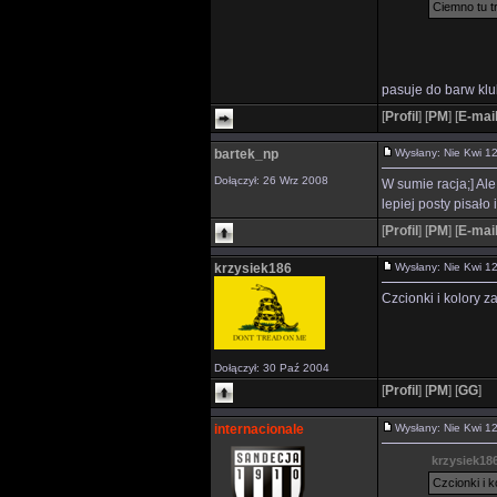
Ciemno tu tr
pasuje do barw kl
[
Profil
]
[
PM
]
[
E-mai
bartek_np
Wysłany: Nie Kwi 
Dołączył: 26 Wrz 2008
W sumie racja;] Ale
lepiej posty pisało
[
Profil
]
[
PM
]
[
E-mai
krzysiek186
Wysłany: Nie Kwi 
Czcionki i kolory z
Dołączył: 30 Paź 2004
[
Profil
]
[
PM
]
[
GG
]
internacionale
Wysłany: Nie Kwi 
krzysiek186
Czcionki i k