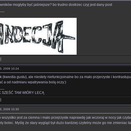
wników mogłyby być jaśniejsze? bo trudno dostrzec czyj jest dany post
___
l
]
13, 2009 10:24
k (kwestia gustu), ale niestety niefunkcjoinalne bo za mało przjerzyste i kontrastuj
ać a od nadmiaru wpatrywania bolą oczy:)
___
 SZEŚĆ TAM WIÓRY LECĄ
l
]
13, 2009 10:30
 wszystko jest za ciemna i mało przejrzyste naprawdę jak wczoraj w nocy jak czyta
ły bolec. Myślę że stary wygląd był dużo bardziej czytelny może go nie zmieniac t