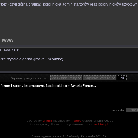
top" (czyli górna grafika), kolor nicka administartorów oraz kolory nicków użytkow
l
]
[
WWW
]
13, 2009 23:31
przejrzyscie a górna grafika - miodzio:)
l
]
Wyświetl posty z ostatnich:
forum i strony internetowe, facebooki itp
»
Awaria Forum...
Skocz do:
Powered by
phpBB
modified by
Przemo
© 2003 phpBB Group
Sandecja.org Theme zaprojektowane przez:
netSuit.pl
Strona wygenerowana w 0.12 sekundy. Zapytań do SQL: 24