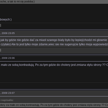
oche, a tak to mi się podoba:)
ubowych:)
l
]
12, 2009 23:05
 jak by gdzie nie gdzie dać za miast szarego biały było by lepiej(chodzi mi głownie o
 i czytało) Ale to jest tylko moje zdanie,wiec sie nie sugerujcie tylko moja wypowiedz
l
]
12, 2009 23:06
a mało ze sobą kontrastują. Po za tym gdzie do cholery jest zmiana stylu strony ?? C
12, 2009 23:07
 napisał/a:
olory za mało ze sobą kontrastują. Po za tym gdzie do cholery jest zmiana stylu strony ?? Co