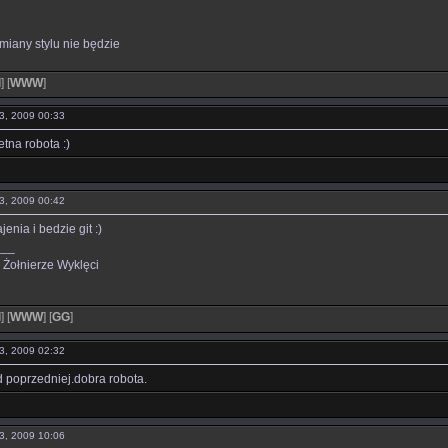
miany stylu nie będzie
l
]
[
WWW
]
13, 2009 00:33
tna robota :)
13, 2009 00:42
enia i bedzie git :)
___
 Żołnierze Wyklęci
l
]
[
WWW
]
[
GG
]
13, 2009 02:32
 poprzedniej.dobra robota.
13, 2009 10:06