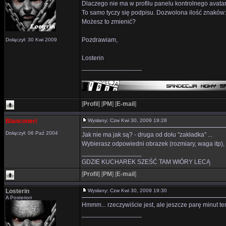
Dlaczego nie ma w profilu panelu kontrolnego avat
To samo tyczy się podpisu. Dozwolona ilość znaków:
Możesz to zmienić?
Pozdrawiam,
Dołączył: 30 Kwi 2009
Losterin
_________________
[
Profil
]
[
PM
]
[
E-mail
]
Bianconeri
Wysłany: Czw Kwi 30, 2009 19:28
Dołączył: 06 Paź 2004
Jak nie ma jak są? - druga od dołu "zakładka" ...
Wybierasz odpowiedni obrazek (rozmiary, waga itp), 
_________________
GDZIE KUCHAREK SZEŚĆ TAM WIÓRY LECĄ
[
Profil
]
[
PM
]
[
E-mail
]
Losterin
Wysłany: Czw Kwi 30, 2009 19:30
A Posteriori
Hmmm... rzeczywiście jest, ale jeszcze parę minut te
_________________