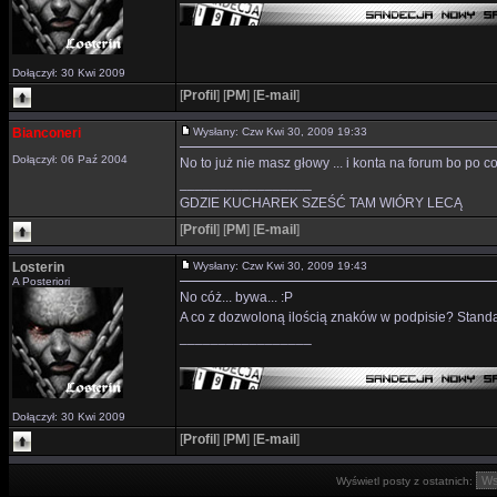
Dołączył: 30 Kwi 2009
[
Profil
]
[
PM
]
[
E-mail
]
Bianconeri
Wysłany: Czw Kwi 30, 2009 19:33
Dołączył: 06 Paź 2004
No to już nie masz głowy ... i konta na forum bo po 
_________________
GDZIE KUCHAREK SZEŚĆ TAM WIÓRY LECĄ
[
Profil
]
[
PM
]
[
E-mail
]
Losterin
Wysłany: Czw Kwi 30, 2009 19:43
A Posteriori
No cóż... bywa... :P
A co z dozwoloną ilością znaków w podpisie? Stand
_________________
Dołączył: 30 Kwi 2009
[
Profil
]
[
PM
]
[
E-mail
]
Wyświetl posty z ostatnich: