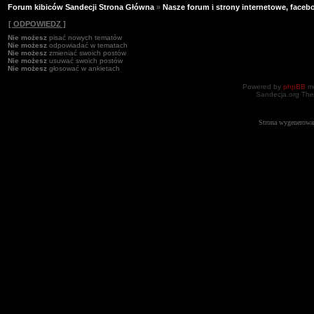
Forum kibiców Sandecji Strona Główna
»
Nasze forum i strony internetowe, facebo
[ ODPOWIEDZ ]
Nie możesz
pisać nowych tematów
Nie możesz
odpowiadać w tematach
Nie możesz
zmieniać swoich postów
Nie możesz
usuwać swoich postów
Nie możesz
głosować w ankietach
Powered by
phpBB
mo
Sandecja.org The
Strona wygenerowa