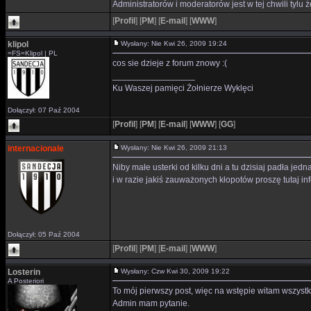
Administratorów i moderatorów jest w tej chwili tyl
[
Profil
]
[
PM
]
[
E-mail
]
[
WWW
]
klipol
Wysłany: Nie Kwi 26, 2009 19:24
=FS=Klipol | PL
cos sie dzieje z forum znowy :(
_________________
Ku Waszej pamięci Żołnierze Wyklęci
Dołączył: 07 Paź 2004
[
Profil
]
[
PM
]
[
E-mail
]
[
WWW
]
[
GG
]
internacionale
Wysłany: Nie Kwi 26, 2009 21:13
Niby małe usterki od kilku dni a tu dzisiaj padła jed
i w razie jakiś zauważonych kłopotów proszę tutaj i
Dołączył: 05 Paź 2004
[
Profil
]
[
PM
]
[
E-mail
]
[
WWW
]
Losterin
Wysłany: Czw Kwi 30, 2009 19:22
A Posteriori
To mój pierwszy post, więc na wstępie witam wszystk
Admin mam pytanie.