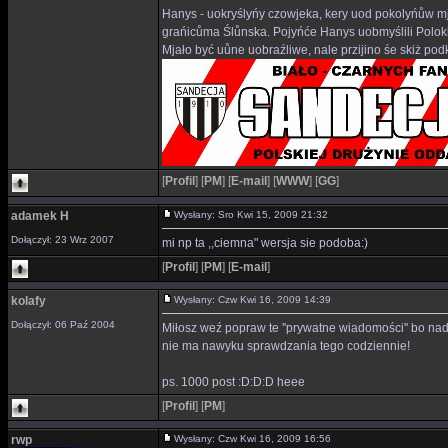
Hanys - uokryślyńy czowjeka, kery uod pokolyńůw mj
grańicůma Ślůnska. Pojyńće Hanys uobmyślili Polok
Mjało być uůne uobraźliwe, nale przijino śe skiż p
[
Profil
]
[
PM
]
[
E-mail
]
[
WWW
]
[
GG
]
adamek H
Wysłany: Sro Kwi 15, 2009 21:32
Dołączył: 23 Wrz 2007
mi np ta ,,ciemna" wersja sie podoba:)
[
Profil
]
[
PM
]
[
E-mail
]
kolafy
Wysłany: Czw Kwi 16, 2009 14:39
Dołączył: 06 Paź 2004
Miłosz weź popraw te ''prywatne wiadomości'' bo nada
nie ma nawyku sprawdzania tego codziennie!
ps. 1000 post :D:D:D heee
[
Profil
]
[
PM
]
rwp
Wysłany: Czw Kwi 16, 2009 16:56