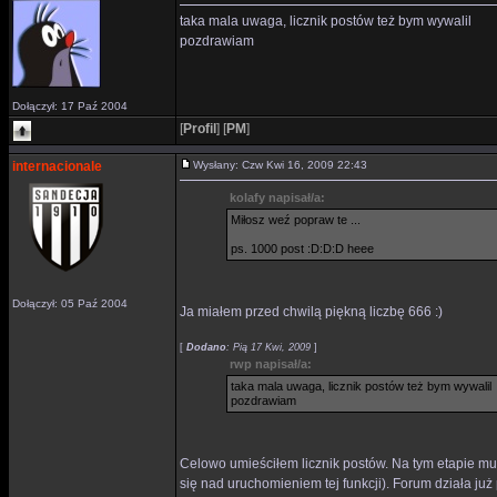
taka mala uwaga, licznik postów też bym wywalil
pozdrawiam
Dołączył: 17 Paź 2004
[
Profil
]
[
PM
]
internacionale
Wysłany: Czw Kwi 16, 2009 22:43
kolafy napisał/a:
Miłosz weź popraw te ...
ps. 1000 post :D:D:D heee
Dołączył: 05 Paź 2004
Ja miałem przed chwilą piękną liczbę 666 :)
[
Dodano
: Pią 17 Kwi, 2009
]
rwp napisał/a:
taka mala uwaga, licznik postów też bym wywalil
pozdrawiam
Celowo umieściłem licznik postów. Na tym etapie musi
się nad uruchomieniem tej funkcji). Forum działa już p