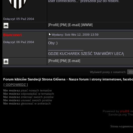
user connections..." przeszedł już do historii.
Dołączył: 05 Paź 2004
[
Profil
]
[
PM
]
[
E-mail
]
[
WWW
]
Bianconeri
Wysłany: Sob Wrz 12, 2009 13:59
Dołączył: 06 Paź 2004
Oby :)
_________________
GDZIE KUCHAREK SZEŚĆ TAM WIÓRY LECĄ
[
Profil
]
[
PM
]
[
E-mail
]
Wyświetl posty z ostatnich:
Forum kibiców Sandecji Strona Główna
»
Nasze forum i strony internetowe, facebo
[ ODPOWIEDZ ]
Nie możesz
pisać nowych tematów
Nie możesz
odpowiadać w tematach
Nie możesz
zmieniać swoich postów
Nie możesz
usuwać swoich postów
Nie możesz
głosować w ankietach
Powered by
phpBB
mo
Sandecja.org The
Strona wygenerowa