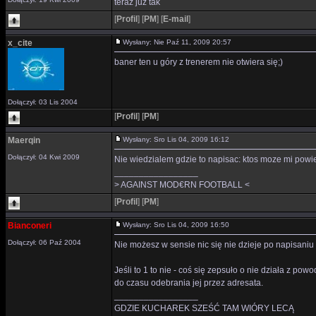
teraz juz tak
[
Profil
]
[
PM
]
[
E-mail
]
x_cite
Wysłany: Nie Paź 11, 2009 20:57
baner ten u góry z trenerem nie otwiera się;)
Dołączył: 03 Lis 2004
[
Profil
]
[
PM
]
Maerqin
Wysłany: Sro Lis 04, 2009 16:12
Dołączył: 04 Kwi 2009
Nie wiedzialem gdzie to napisac: ktos moze mi po
_________________
> AGAINST MOD€RN FOOTBALL <
[
Profil
]
[
PM
]
Bianconeri
Wysłany: Sro Lis 04, 2009 16:50
Dołączył: 06 Paź 2004
Nie możesz w sensie nic się nie dzieje po napisaniu
Jeśli to 1 to nie - coś się zepsuło o nie działa z p
do czasu odebrania jej przez adresata.
_________________
GDZIE KUCHAREK SZEŚĆ TAM WIÓRY LECĄ