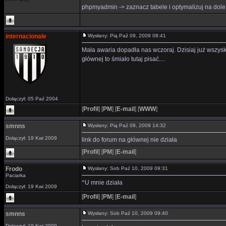
phpmyadmin -> zaznacz tabele i optymalizuj na dole
internacionale
Wysłany: Pią Paź 09, 2009 08:41
Mała awaria dopadła nas wczoraj. Dzisiaj już wszys
głównej to śmiało tutaj pisać....
Dołączył: 05 Paź 2004
[
Profil
]
[
PM
]
[
E-mail
]
[
WWW
]
smnns
Wysłany: Pią Paź 09, 2009 14:32
Dołączył: 19 Kwi 2009
link do forum na głównej nie działa
[
Profil
]
[
PM
]
[
E-mail
]
Frodo
Wysłany: Sob Paź 10, 2009 09:31
Paciarka
^U mnie działa
Dołączył: 19 Kwi 2009
[
Profil
]
[
PM
]
[
E-mail
]
smnns
Wysłany: Sob Paź 10, 2009 09:40
Dołączył: 19 Kwi 2009