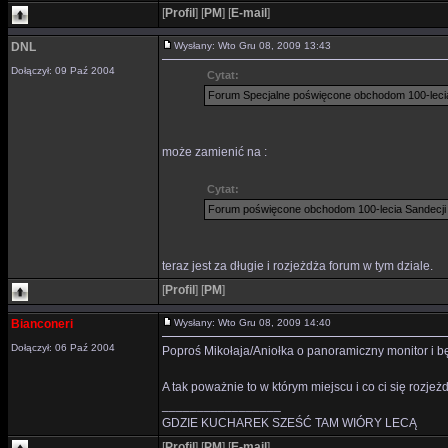
[
Profil
]
[
PM
]
[
E-mail
]
DNL
Wysłany: Wto Gru 08, 2009 13:43
Dołączył: 09 Paź 2004
Cytat:
Forum Specjalne poświęcone obchodom 100-lecia
może zamienić na :
Cytat:
Forum poświęcone obchodom 100-lecia Sandecji
teraz jest za długie i rozjeżdża forum w tym dziale.
[
Profil
]
[
PM
]
Bianconeri
Wysłany: Wto Gru 08, 2009 14:40
Dołączył: 06 Paź 2004
Poproś Mikołaja/Aniołka o panoramiczny monitor i bę
A tak poważnie to w którym miejscu i co ci się rozje
_________________
GDZIE KUCHAREK SZEŚĆ TAM WIÓRY LECĄ
[
Profil
]
[
PM
]
[
E-mail
]