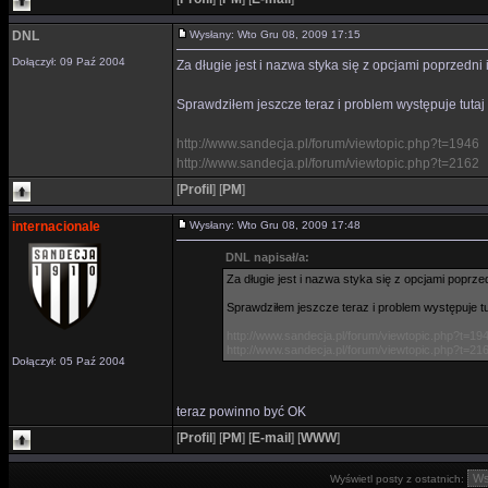
DNL
Wysłany: Wto Gru 08, 2009 17:15
Dołączył: 09 Paź 2004
Za długie jest i nazwa styka się z opcjami poprzedni 
Sprawdziłem jeszcze teraz i problem występuje tutaj 
http://www.sandecja.pl/forum/viewtopic.php?t=1946
http://www.sandecja.pl/forum/viewtopic.php?t=2162
[
Profil
]
[
PM
]
internacionale
Wysłany: Wto Gru 08, 2009 17:48
DNL napisał/a:
Za długie jest i nazwa styka się z opcjami poprze
Sprawdziłem jeszcze teraz i problem występuje tut
http://www.sandecja.pl/forum/viewtopic.php?t=19
http://www.sandecja.pl/forum/viewtopic.php?t=21
Dołączył: 05 Paź 2004
teraz powinno być OK
[
Profil
]
[
PM
]
[
E-mail
]
[
WWW
]
Wyświetl posty z ostatnich: