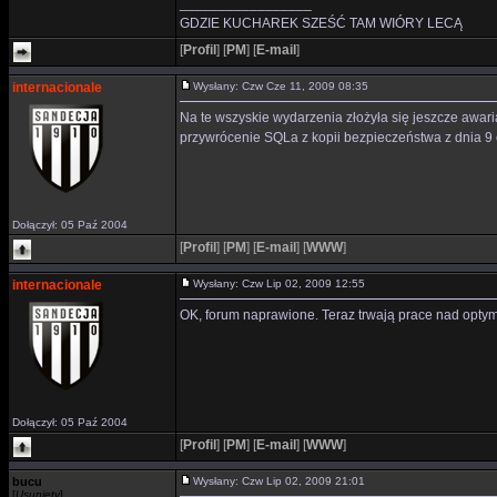
_________________
GDZIE KUCHAREK SZEŚĆ TAM WIÓRY LECĄ
[
Profil
]
[
PM
]
[
E-mail
]
internacionale
Wysłany: Czw Cze 11, 2009 08:35
Na te wszyskie wydarzenia złożyła się jeszcze awari
przywrócenie SQLa z kopii bezpieczeństwa z dnia 9 
Dołączył: 05 Paź 2004
[
Profil
]
[
PM
]
[
E-mail
]
[
WWW
]
internacionale
Wysłany: Czw Lip 02, 2009 12:55
OK, forum naprawione. Teraz trwają prace nad optym
Dołączył: 05 Paź 2004
[
Profil
]
[
PM
]
[
E-mail
]
[
WWW
]
bucu
Wysłany: Czw Lip 02, 2009 21:01
[
Usunięty
]