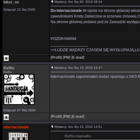
biker_ns
Wysłany: Sro Sty 06, 2010 08:14
Dołączył: 21 Sty 2009
Do internacionale
.W opisie na stronie głównej wkrad
zawodnikami Kmity Zabierzów w przerwie zimowej 20
Na stronie głównej podane jest że Zawadzki występu
POZDRAWIAM
_________________
>>LUDZIE MĄDRZY CZASEM SIĘ WYGŁUPIAJĄ,LU
[
Profil
]
[
PM
]
[
E-mail
]
Raffio
Wysłany: Sro Sty 13, 2010 14:47
Raffio
Internacionale zapomniałeś dodać sparingu z GKS K
Dołączył: 07 Wrz 2009
[
Profil
]
[
PM
]
[
E-mail
]
internacionale
Wysłany: Sro Sty 13, 2010 14:51
Raffio napisał/a: