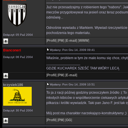
Już nie przesadzajmy z robieniem tego "naboru". Jak
meczów przygotowywał na jesień oraz teraz podsumow
odmówię...
Odnośnie wywiadu z Markiem. Wywiad rzeczywiście zo
pochodzenia tego materiału.
Dołączył: 05 Paź 2004
[
Profil
]
[
PM
]
[
E-mail
]
[
WWW
]
Bianconeri
Wysłany: Pon Gru 14, 2009 09:41
Dołączył: 06 Paź 2004
Właśnie, problem w tym że mało komu się chce, chyb
_________________
GDZIE KUCHAREK SZEŚĆ TAM WIÓRY LECĄ
[
Profil
]
[
PM
]
[
E-mail
]
krzysiek186
Wysłany: Pon Gru 14, 2009 10:51
To ja z racji późnej godziny przeoczyłem źródło :( 
młodych kibiców o współtworzenie ciekawych artykuł
piłkarza i krótki wywiadzik. Taki pan Jano F. jest ta
Dołączył: 30 Paź 2004
Mój post ma charakter narzekająco-konstruktywny ;)
[
Profil
]
[
PM
]
[
GG
]