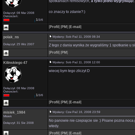
spotkaniach remisowych,
a tylko jedno wygrywając
co znaczy to zdanie?:)
Dołączył: 08 Mar 2008
Ostrzeżeń:
1
/3/6
[
Profil
]
[
PM
]
[
E-mail
]
polak_ns
Wysłany: Sob Paź 11, 2008 08:34
Dołączył: 25 Wrz 2007
Z tego z dania wynika że wygraliśmy 1 spotkanie u s
[
Profil
]
[
PM
]
Kilinskiego 47
Wysłany: Sob Paź 11, 2008 12:00
wiecej bym tego zliczył:D
Dołączył: 08 Mar 2008
Ostrzeżeń:
1
/3/6
[
Profil
]
[
PM
]
[
E-mail
]
misiek_1984
Wysłany: Czw Paź 16, 2008 23:59
Misiek
No panowie nie czepiajcie sie :) Pisane pozna noca 
Dołączył: 31 Sie 2008
wtedy.
[
Profil
]
[
PM
]
[
E-mail
]