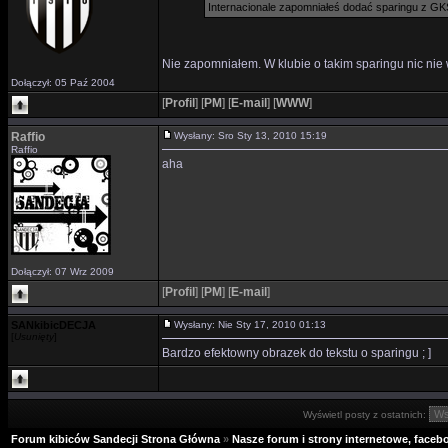
Internacionale zapomniałeś dodać sparingu z GK
Nie zapomniałem. W klubie o takim sparingu nic nie w
Dołączył: 05 Paź 2004
[
Profil
]
[
PM
]
[
E-mail
]
[
WWW
]
Raffio
Wysłany: Sro Sty 13, 2010 15:19
Raffio
aha
Dołączył: 07 Wrz 2009
[
Profil
]
[
PM
]
[
E-mail
]
SANkibicDECJA
Wysłany: Nie Sty 17, 2010 01:13
[
Usunięty
]
Bardzo efektowny obrazek do tekstu o sparingu ; ]
Wyświetl posty z ostatnich:
Forum kibiców Sandecji Strona Główna
»
Nasze forum i strony internetowe, facebo