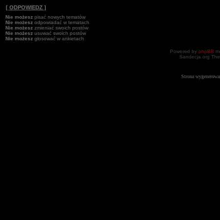
[ ODPOWIEDZ ]
Nie możesz
pisać nowych tematów
Nie możesz
odpowiadać w tematach
Nie możesz
zmieniać swoich postów
Nie możesz
usuwać swoich postów
Nie możesz
głosować w ankietach
Powered by
phpBB
mo
Sandecja.org The
Strona wygenerowa