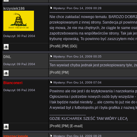
krzysiek186
Wysłany: Pon Gru 14, 2009 00:28
Nie chce zakładać nowego tematu. BARDZO DOBRZE że
przekopiowanym z innej strony. Sandecja.pl powinn
się mowa, że nie ma chętnych, że ciągle te same os
zapotrzebowaniu na współtwórców strony. Tak jak jest
Dołączył: 30 Paź 2004
trybunę vipowską. To powinno być zaszczytem móc r
[
Profil
]
[
PM
]
[
GG
]
DNL
Wysłany: Pon Gru 14, 2009 00:35
Dołączył: 09 Paź 2004
Ten wywiad chyba jednak jest przekopiowany tyle, że 
[
Profil
]
[
PM
]
Bianconeri
Wysłany: Pon Gru 14, 2009 07:04
Dołączył: 06 Paź 2004
Powinno ale nie jest i do krytykowania i narzekania
Ogłoszenia i potrzebie nowych osób były wszędzie - 
I tak będzie nadal niestety ... ale czemu to już nie 
A wywiad był z futbolopolis.pl i była grafika z nazwą
_________________
GDZIE KUCHAREK SZEŚĆ TAM WIÓRY LECĄ
[
Profil
]
[
PM
]
[
E-mail
]
internacionale
Wysłany: Pon Gru 14, 2009 08:28