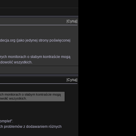
[
Cytuj
]
decja.org (jako jedynej strony poświęconej
órych monitorach o słabym kontraście mogą
dowolić wszystkich.
[
Cytuj
]
ych monitorach o słabym kontraście mogą
owolić wszystkich.
omplet".
kszych problemów z dodawaniem różnych