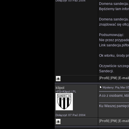
Dołączył: 05 Paź 2004
Domena sandecja.or
Będziemy tam infor
Domena sandecja.c
znajdować się ofic
Podsumowując:
Nie przez przypade
Link sandecja.pl/f
Ok wtorku, środy p
Oczywiście szczeg
Sandecji.
[
Profil
]
[
PM
]
[
E-mai
klipol
Wysłany: Pią Mar 
=FS=Klipol | PL
A co z osobami, kt
______________
Ku Waszej pamięci
Dołączył: 07 Paź 2004
[
Profil
]
[
PM
]
[
E-mai