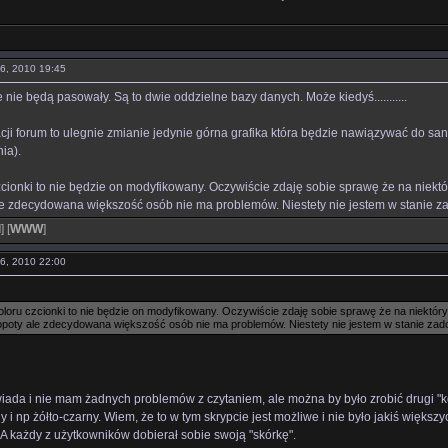
06, 2010 19:45
nie będą pasowały. Są to dwie oddzielne bazy danych. Może kiedyś...........
ji forum to ulegnie zmianie jedynie górna grafika która będzie nawiązywać do san
ia).
cionki to nie będzie on modyfikowany. Oczywiście zdaję sobie sprawę że na niekt
le zdecydowana większość osób nie ma problemów. Niestety nie jestem w stanie za
l
]
[
WWW
]
06, 2010 22:00
loru czcionki to nie będzie on modyfikowany. Oczywiście zdaję sobie sprawę że na niektór
opoty ale zdecydowana większość osób nie ma problemów. Niestety nie jestem w stanie zad
iada i nie mam żadnych problemów z czytaniem, ale można by było zrobić drugi "k
y i np żółto-czarny. Wiem, że to w tym skrypcie jest możliwe i nie było jakiś wię
A każdy z użytkowników dobierał sobie swoją "skórkę".