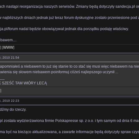
ach nastąpi reorganizacja naszych serwisów. Zmiany będą dotyczyły sandecja.pl o
najbliższych dniach jednak już teraz forum dyskusyjne zostało przeniesione pod 
ja.pl/forum nadal będzie obowiązywał jednak dla porządku podaję właściwy.
ebawem....
l
]
[
WWW
]
05, 2010 21:54
omniałeś a niebawem to już się stanie to co stać się musi więc niebawem na ni
ienia się słowem niebawem poinformuj cóżeś najlepszego uczynił ...
___
 SZEŚĆ TAM WIÓRY LECĄ
l
]
05, 2010 22:23
jdźmy do rzeczy.
 została wydzierżawiona firmie Polskapresse sp. z o.o. i tym samym od dnia 6 marca
 ma być na bieżąco aktualizowana, a zawarte informacje będą dotyczyły spraw czyst