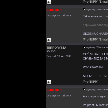
[
Profil
]
[
PM
]
[
E-mai
Bianconeri
Wysłany: Wto Mar 
Dołączył: 06 Paź 2004
Tak w miarę możliw
http://www.sandecj
______________
GDZIE KUCHAREK
[
Profil
]
[
PM
]
[
E-mai
TERRORYSTA
Wysłany: Wto Mar 
BO TAK!
COŚ MI DALEKJ N
Dołączył: 13 Wrz 2009
CHYBA JUŻ ZA ST
POZDRAWIAM
______________
SILENCE! - I'LL K
[
Profil
]
[
PM
]
Bianconeri
Wysłany: Wto Mar 
Dołączył: 06 Paź 2004
Ale czego tu zgred
Po prostu Miłosz sp