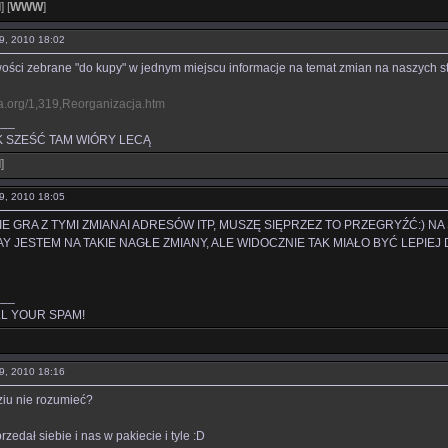
l
]
[
WWW
]
09, 2010 18:02
ości zebrane "do kupy" w jednym miejscu informacje na temat zmian na naszych st
a.org/1,319,Reorganizacja.htm
___
 SZEŚĆ TAM WIÓRY LECĄ
l
]
09, 2010 18:05
IE GRA Z TYMI ZMIANAI ADRESÓW ITP, MUSZĘ SIĘPRZEZ TO PRZEGRYŹĆ:) NA
AY JESTEM NA TAKIE NAGŁE ZMIANY, ALE WIDOCZNIE TAK MIAŁO BYĆ LEPIEJ 
___
ILL YOUR SPAM!
09, 2010 18:16
ziu nie rozumieć?
rzedał siebie i nas w pakiecie i tyle :D