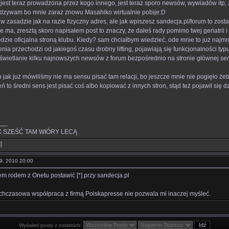
 jest teraz prowadzona przez kogo innego, jest teraz sporo newsów, wywiadów itp
 odzywam bo mnie zaraz znowu Masahiko wirtualnie pobije:D
 w zasadzie jak na razie fizyczny adres, ale jak wpiszesz sandecja.pl/forum to zos
e ma, zresztą skoro napisałem post to znaczy, że dałeś rady pomimo twej geriatrii i
zie oficjalna stroną klubu. Kiedy? sam chciałbym wiedzieć, ode mnie to już najmniej
ia przechodzi od jakiegoś czasu drobny lifting, pojawiają się funkcjonalności typu
świetlanie kilku najnowszych newsów z forum bezpośrednio na stronie głównej ser
o jak już mówiliśmy nie ma sensu pisać tam relacji, bo jeszcze mnie nie pogięło że
ń to średni sens jest pisać coś albo kopiować z innych stron, stąd też pojawił się 
___
 SZEŚĆ TAM WIÓRY LECĄ
l
]
09, 2010 20:00
m rodem z Onetu postawić [*] przy sandecja.pl
ychczasowa współpraca z firmą Polskapresse nie pozwala mi inaczej myśleć.
Wyświetl posty z ostatnich: