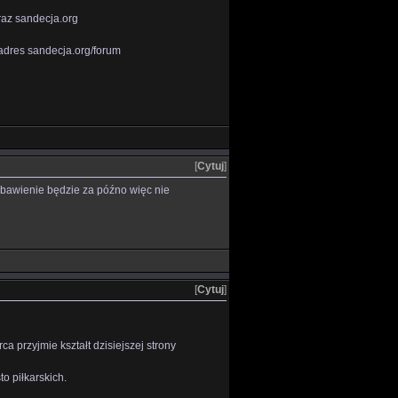
raz sandecja.org
adres sandecja.org/forum
[
Cytuj
]
ebawienie będzie za późno więc nie
[
Cytuj
]
 przyjmie kształt dzisiejszej strony
o piłkarskich.