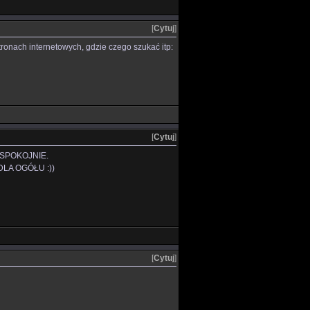
[
Cytuj
]
ronach internetowych, gdzie czego szukać itp:
[
Cytuj
]
 SPOKOJNIE.
DLA OGÓŁU :))
[
Cytuj
]