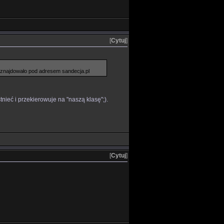
[
Cytuj
]
 znajdowało pod adresem sandecja.pl
nieć i przekierowuje na "naszą klasę";).
[
Cytuj
]