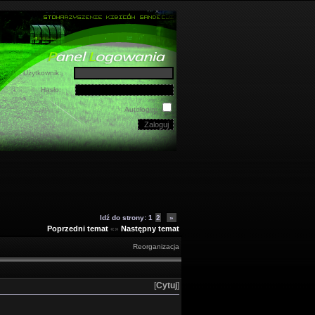
Użytkownik:
Hasło:
Autologin:
Idź do strony:
1
2
»
Poprzedni temat
Następny temat
«»
Reorganizacja
[
Cytuj
]