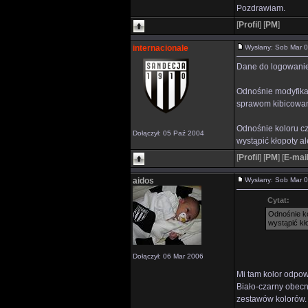
Pozdrawiam.
[
Profil
]
[
PM
]
internacionale
Wysłany: Sob Mar 
Dane do logowanie 
Odnośnie modyfikac
sprawom kibicowan
Odnośnie koloru cz
Dołączył: 05 Paź 2004
wystąpić kłopoty a
[
Profil
]
[
PM
]
[
E-mai
aidos
Wysłany: Sob Mar 
Cytat:
Odnośnie ko
wystąpić kł
Dołączył: 06 Mar 2006
Mi tam kolor odpow
Biało-czarny obecn
zestawów kolorów. 