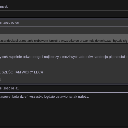
omysł.
08, 2010 07:06
asandecja.pl przestanie niebawem istnieć a wszystko co prezentują dotychczas, będzie się
y coś zupełnie odwrotnego i najlepszy z możliwych adresów sandecja.pl przestał ist
..
___
 SZEŚĆ TAM WIÓRY LECĄ
l
]
08, 2010 08:41
sowe, lada dzień wszystko będzie ustawiona jak należy.