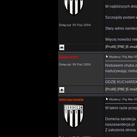
W najbliższych dni
Szczegóły podam w 
Dołączył: 05 Paź 2004
Stary adres sandec
Więcej nowości ni
[
Profil
]
[
PM
]
[
E-mai
Bianconeri
Wysłany: Pią Mar 
Dołączył: 06 Paź 2004
Niebawem chyba zap
nadużywając niebaw
______________
GDZIE KUCHAREK
[
Profil
]
[
PM
]
[
E-mai
internacionale
Wysłany: Pią Mar 
W takim razie prze
Domena sandecja.pl
naszasandecja.pl
Z założenia strona