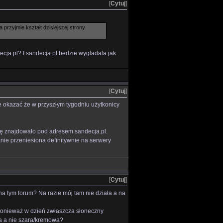
[
Cytuj
]
przyjmie kształt dzisiejszej strony
ecja.pl? I sandecja.pl bedzie wygladala jak
[
Cytuj
]
 okazać że w przyszłym tygodniu użytkonicy
ię znajdowało pod adresem sandecja.pl.
nie przeniesiona definitywnie na serwery
[
Cytuj
]
na tym forum? Na razie mój tam nie działa a na
 ponieważ w dzień zwłaszcza słoneczny
ła a nie szara/kremowa?