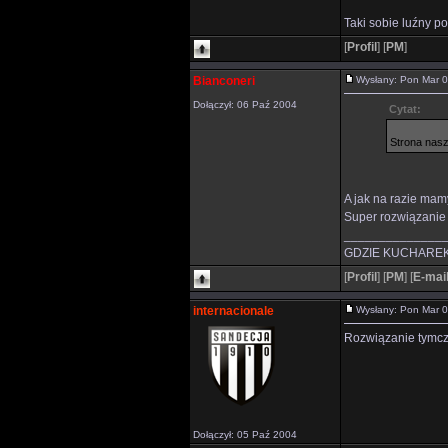
Taki sobie luźny p
[
Profil
]
[
PM
]
Bianconeri
Wysłany: Pon Mar 
Dołączył: 06 Paź 2004
Cytat:
Strona nasz
A jak na razie mam
Super rozwiązanie .
______________
GDZIE KUCHAREK
[
Profil
]
[
PM
]
[
E-mai
internacionale
Wysłany: Pon Mar 
Rozwiązanie tymcza
Dołączył: 05 Paź 2004