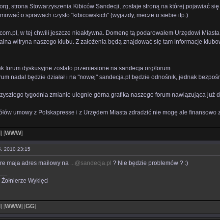
g, strona Stowarzyszenia Kibiców Sandecji, zostaje stroną na której pojawiać się 
mować o sprawach czysto "kibicowskich" (wyjazdy, mecze u siebie itp.)
om.pl, w tej chwili jeszcze nieaktywna. Domenę tą podarowałem Urzędowi Miast
jalna witryna naszego klubu. Z założenia będą znajdować się tam informacje klubow
k forum dyskusyjne zostało przeniesione na sandecja.org/forum
orum nadal będzie działał i na "nowej" sandecja.pl będzie odnośnik, jednak bezpo
rzyszłego tygodnia zmianie ulegnie górna grafika naszego forum nawiązująca już d
ółów umowy z Polskapresse i z Urzędem Miasta zdradzić nie mogę ale finansowo z
l
]
[
WWW
]
05, 2010 23:15
óre maja adres mailowy na
...@sandecja.pl
? Nie będzie problemów ? :)
___
 Żołnierze Wyklęci
l
]
[
WWW
]
[
GG
]