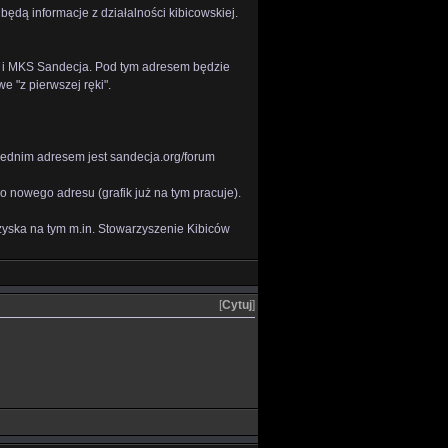
będą informacje z działalności kibicowskiej.
a i MKS Sandecja. Pod tym adresem będzie
e "z pierwszej ręki".
średnim adresem jest sandecja.org/forum
o nowego adresu (grafik już na tym pracuje).
yska na tym m.in. Stowarzyszenie Kibiców
[
Cytuj
]