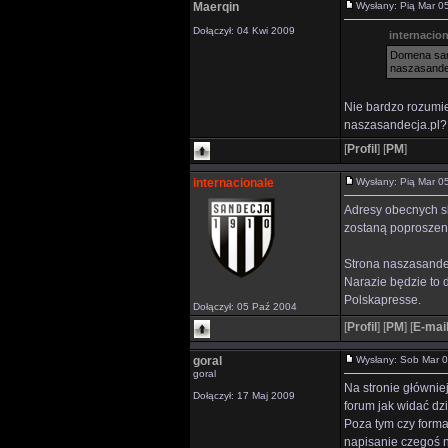
Maerqin
Wysłany: Pią Mar 
Dołączył: 04 Kwi 2009
internacion
Domena sand
naszasandec
Nie bardzo rozumie
naszasandecja.pl?
[
Profil
]
[
PM
]
internacionale
Wysłany: Pią Mar 
Adresy obecnych sk
zostaną poproszen
Strona naszasandec
Narazie będzie to 
Polskapresse.
Dołączył: 05 Paź 2004
[
Profil
]
[
PM
]
[
E-mai
goral
Wysłany: Sob Mar 
goral
Na stronie głównie
Dołączył: 17 Maj 2009
forum jak widać dz
Poza tym czy forma
napisanie czegoś n