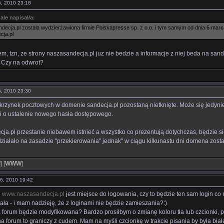
05, 2010 23:18
ale napisał/a:
ecja.pl została wydzierżawiona firmie Polskapresse sp. z o.o. i tym samym od dnia 6 marca 
ja.pl
m, tzn, ze strony naszasandecja.pl juz nie bedzie a informacje z niej beda na sand
 Czy na odwrot?
05, 2010 23:30
rzynek pocztowych w domenie sandecja.pl pozostaną nietknięte. Może się jedynie
i o ustalenie nowego hasła dostępowego.
ja.pl przestanie niebawem istnieć a wszystko co prezentują dotychczas, będzie s
działało na zasadzie "przekierowania" jednak" w ciągu kilkunastu dni domena zosta
l
]
[
WWW
]
06, 2010 19:42
j
www.naszasandecja.pl
jest miejsce do logowania, czy to będzie ten sam login co 
iała - i mam nadzieję, że z loginami nie będzie zamieszania?:)
 forum będzie modyfikowana? Bardzo prosiłbym o zmianę koloru tła lub czcionki,
a forum to graniczy z cudem. Mam na myśli czcionkę w trakcie pisania by była bia