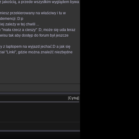
, z jakością, a przede wszystkim wyglądem bywa
taniesz przekierowany na właściwy i tu w
 demencji :D:p
 zależy w tej chwili ...
 "mała rzecz a cieszy" :D, może się uda teraz
wisu tak aby dostęp do forum był jeszcze
by z laptopem na wyjazd jechać:D a jak się
dział "Linki", gdzie można znaleźć niezbędne
[
Cytuj
]