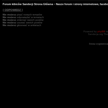
Forum kibiców Sandecji Strona Główna
»
Nasze forum i strony internetowe, facebo
[ ODPOWIEDZ ]
Nie możesz
pisać nowych tematów
Nie możesz
odpowiadać w tematach
Nie możesz
zmieniać swoich postów
Nie możesz
usuwać swoich postów
Nie możesz
głosować w ankietach
Powered by
phpBB
mo
Sandecja.org The
Strona wygenerowa