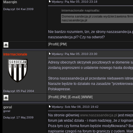
Maerqin
Wysłany: Pią Mar 05, 2010 23:18
Dołączył: 04 Kwi 2009
internacionale napisał/a:
Domena sandecja.pl została wydzierżawiona firmie
naszasandecja.pl
Nie bardzo rozumiem, tzn, ze strony naszasandecja.pl
naszasandecja.pl? Czy na odwrot?
[
Profil
]
[
PM
]
internacionale
Wysłany: Pią Mar 05, 2010 23:30
Adresy obecnych skrzynek pocztowych w domenie san
zostaną poproszeni o ustalenie nowego hasła dost
Strona naszasandecja.pl przestanie niebawem istnie
Narazie będzie to działało na zasadzie "przekierowa
Polskapresse.
Dołączył: 05 Paź 2004
[
Profil
]
[
PM
]
[
E-mail
]
[
WWW
]
goral
Wysłany: Sob Mar 06, 2010 19:42
goral
Na stronie główniej
www.naszasandecja.pl
jest miej
Dołączył: 17 Maj 2009
forum jak widać działa - i mam nadzieję, że z logina
Poza tym czy forma forum będzie modyfikowana? Bard
napisanie czegoś na forum to graniczy z cudem. Mam