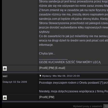
Strona sandecja.pl jest teraz prowadzona przez kog
różnie ale się nie odzywam bo mnie zaraz znowu Mas
Z forum zmienił się w zasadzie jak na razie fizyczny
zasadzie różnicy nie ma, zresztą skoro napisałem pos
sandecja.com.pl będzie oficjalna stroną klubu. Kiedy?
Strona Stowarzyszenia przechodzi od jakiegoś czasu d
jeszcze dorobić wyświetlanie kilku najnowszych new
szybszy.
Co do zawartości to jak już mówiliśmy nie ma sensu p
wraca na drugi dzień to średni sens jest pisać coś al
informacje.
Chyba tyle...
_________________
GDZIE KUCHAREK SZEŚĆ TAM WIÓRY LECĄ
[
Profil
]
[
PM
]
[
E-mail
]
wel
Wysłany: Wto Mar 09, 2010 20:00
Dołączył: 02 Sie 2009
Pozostaje zwyczajem rodem z Onetu postawić [*] prz
Niestety, moja dotychczasowa współpraca z firmą Po
[
Profil
]
[
PM
]
Wyświetl posty z ostatnich: