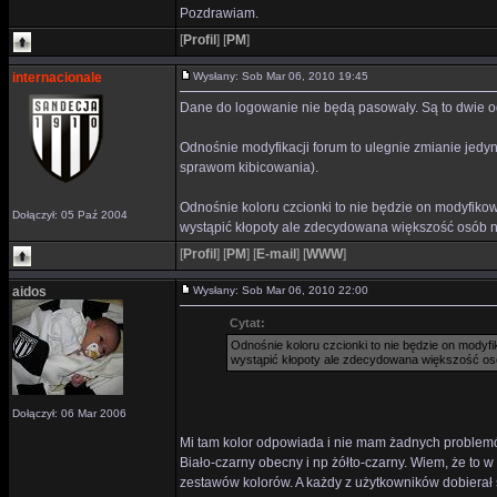
Pozdrawiam.
[
Profil
]
[
PM
]
internacionale
Wysłany: Sob Mar 06, 2010 19:45
Dane do logowanie nie będą pasowały. Są to dwie oddz
Odnośnie modyfikacji forum to ulegnie zmianie jedyn
sprawom kibicowania).
Odnośnie koloru czcionki to nie będzie on modyfiko
Dołączył: 05 Paź 2004
wystąpić kłopoty ale zdecydowana większość osób ni
[
Profil
]
[
PM
]
[
E-mail
]
[
WWW
]
aidos
Wysłany: Sob Mar 06, 2010 22:00
Cytat:
Odnośnie koloru czcionki to nie będzie on modyf
wystąpić kłopoty ale zdecydowana większość osó
Dołączył: 06 Mar 2006
Mi tam kolor odpowiada i nie mam żadnych problemów
Biało-czarny obecny i np żółto-czarny. Wiem, że to 
zestawów kolorów. A każdy z użytkowników dobierał 