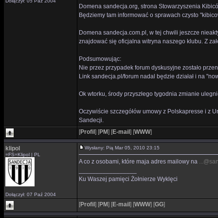
Dołączył: 05 Paź 2004
Domena sandecja.org, strona Stowarzyszenia Kibiców 
Będziemy tam informować o sprawach czysto "kibicows
Domena sandecja.com.pl, w tej chwili jeszcze nie
znajdować się oficjalna witryna naszego klubu. Z za
Podsumowując:
Nie przez przypadek forum dyskusyjne zostało przen
Link sandecja.pl/forum nadal będzie działał i na "n
Ok wtorku, środy przyszłego tygodnia zmianie ulegni
Oczywiście szczegółów umowy z Polskapresse i z Ur
Sandecji.
[
Profil
]
[
PM
]
[
E-mail
]
[
WWW
]
klipol
Wysłany: Pią Mar 05, 2010 23:15
=FS=Klipol | PL
A co z osobami, które maja adres mailowy na
...@sa
_________________
Ku Waszej pamięci Żołnierze Wyklęci
Dołączył: 07 Paź 2004
[
Profil
]
[
PM
]
[
E-mail
]
[
WWW
]
[
GG
]