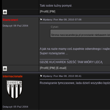
Taki sobie luźny pomysł.
[
Profil
]
[
PM
]
Bianconeri
Wysłany: Pon Mar 08, 2010 07:06
Dołączył: 06 Paź 2004
Cytat:
Strona naszasandecja.pl przestanie niebawem ist
A jak na razie mamy coś zupełnie odwrotnego i najlep
Super rozwiązanie ...
_________________
GDZIE KUCHAREK SZEŚĆ TAM WIÓRY LECĄ
[
Profil
]
[
PM
]
[
E-mail
]
internacionale
Wysłany: Pon Mar 08, 2010 08:41
Rozwiązanie tymczasowe, lada dzień wszystko będzi
Dołączył: 05 Paź 2004