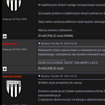
W najbliższych dniach nastąpi reorganizacja naszyc
Szczegóły podam w najbliższych dniach jednak już t
Dołączył: 05 Paź 2004
Stary adres sandecja.pl/forum nadal będzie obowiąz
Więcej nowości niebawem....
[
Profil
]
[
PM
]
[
E-mail
]
[
WWW
]
Bianconeri
Wysłany: Pią Mar 05, 2010 21:54
Dołączył: 06 Paź 2004
Niebawem chyba zapomniałeś a niebawem to już się 
nadużywając niebawienia się słowem niebawem poinf
_________________
GDZIE KUCHAREK SZEŚĆ TAM WIÓRY LECĄ
[
Profil
]
[
PM
]
[
E-mail
]
internacionale
Wysłany: Pią Mar 05, 2010 22:23
W takim razie przejdźmy do rzeczy.
Domena sandecja.pl została wydzierżawiona firmie Po
naszasandecja.pl
Z założenia strona ma być na bieżąco aktualizowana,