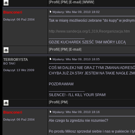
[
Profil
]
[
PM
]
[
E-mail
]
[
WWW
]
Bianconeri
Wysłany: Wto Mar 09, 2010 18:02
Dołączył: 06 Paź 2004
Tak w miarę możliwości zebrane "do kupy" w jednym 
http://www.sandecja.org/1,319,Reorganizacja.htm
_________________
GDZIE KUCHAREK SZEŚĆ TAM WIÓRY LECĄ
[
Profil
]
[
PM
]
[
E-mail
]
TERRORYSTA
Wysłany: Wto Mar 09, 2010 18:05
BO TAK!
COŚ MI DALEKJ NIE GRA Z TYMI ZMIANAI ADRES
Dołączył: 13 Wrz 2009
CHYBA JUŻ ZA STAY JESTEM NA TAKIE NAGŁE ZMI
POZDRAWIAM
_________________
SILENCE! - I'LL KILL YOUR SPAM!
[
Profil
]
[
PM
]
Bianconeri
Wysłany: Wto Mar 09, 2010 18:16
Dołączył: 06 Paź 2004
Ale czego tu zgredziu nie rozumieć?
Po prostu Miłosz sprzedał siebie i nas w pakiecie i ty