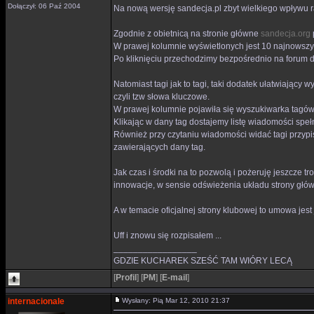
Dołączył: 06 Paź 2004
Na nową wersję sandecja.pl zbyt wielkiego wpływu rac
Zgodnie z obietnicą na stronie główne
sandecja.org
W prawej kolumnie wyświetlonych jest 10 najnowszych
Po kliknięciu przechodzimy bezpośrednio na forum d
Natomiast tagi jak to tagi, taki dodatek ułatwiając
czyli tzw słowa kluczowe.
W prawej kolumnie pojawiła się wyszukiwarka tagów,
Klikając w dany tag dostajemy listę wiadomości speł
Również przy czytaniu wiadomości widać tagi przypi
zawierających dany tag.
Jak czas i środki na to pozwolą i pożeruję jeszcze 
innowacje, w sensie odświeżenia układu strony głów
A w temacie oficjalnej strony klubowej to umowa jes
Uff i znowu się rozpisałem ...
_________________
GDZIE KUCHAREK SZEŚĆ TAM WIÓRY LECĄ
[
Profil
]
[
PM
]
[
E-mail
]
internacionale
Wysłany: Pią Mar 12, 2010 21:37