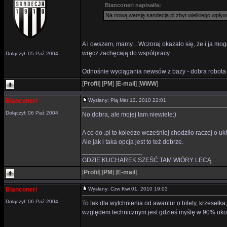
Bianconeri napisał/a:
Na nową wersję sandecja.pl zbyt wielkiego wpływu 
A i owszem, mamy... Wczoraj okazało się, że i ja mogę
wręcz zachęcają do współpracy.
Dołączył: 05 Paź 2004
Odnośnie wyciągania newsów z bazy - dobra robota 
[
Profil
]
[
PM
]
[
E-mail
]
[
WWW
]
Bianconeri
Wysłany: Pią Mar 12, 2010 22:01
Dołączył: 06 Paź 2004
No dobra, ale mojej tam niewiele:)
A co do .pl to koledze wcześniej chodziło raczej o uk
Ale jak i taka opcja jest to też dobrze.
_________________
GDZIE KUCHAREK SZEŚĆ TAM WIÓRY LECĄ
[
Profil
]
[
PM
]
[
E-mail
]
Bianconeri
Wysłany: Czw Kwi 01, 2010 19:03
Dołączył: 06 Paź 2004
To tak dla wytchnienia od awantur o bilety, krzesełka
względem technicznym jest gdzieś myślę w 90% ukońc