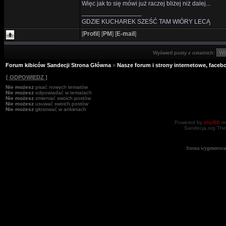
Więc jak to się mówi już raczej bliżej niż dalej...
_________________
GDZIE KUCHAREK SZEŚĆ TAM WIÓRY LECĄ
[
Profil
]
[
PM
]
[
E-mail
]
Wyświetl posty z ostatnich:
Forum kibiców Sandecji Strona Główna
»
Nasze forum i strony internetowe, facebo
[ ODPOWIEDZ ]
Nie możesz
pisać nowych tematów
Nie możesz
odpowiadać w tematach
Nie możesz
zmieniać swoich postów
Nie możesz
usuwać swoich postów
Nie możesz
głosować w ankietach
Powered by
phpBB
mo
Sandecja.org The
Strona wygenerowa