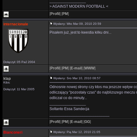
_________________
> AGAINST MOD€RN FOOTBALL <
[
Profil
]
[
PM
]
internacionale
Wysłany: Wto Mar 09, 2010 20:59
Pisałem już, jest to kwestia kilku dni...
Dołączył: 05 Paź 2004
[
Profil
]
[
PM
]
[
E-mail
]
[
WWW
]
klap
Wysłany: Sro Mar 10, 2010 08:57
Kibic
Odnosnie nowej strony czy ktos ma jeszcze wpływ co 
Dołączył: 11 Mar 2005
odliczający "pozostały czas" do najblizszego meczu na
odliczał co do minuty...
_________________
Soltanto Essa Sandecja
____________________________
[
Profil
]
[
PM
]
[
E-mail
]
[
GG
]
Bianconeri
Wysłany: Pią Mar 12, 2010 21:05