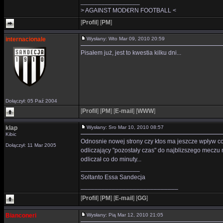
_________________
> AGAINST MOD€RN FOOTBALL <
[
Profil
]
[
PM
]
internacionale
Wysłany: Wto Mar 09, 2010 20:59
Pisałem już, jest to kwestia kilku dni...
Dołączył: 05 Paź 2004
[
Profil
]
[
PM
]
[
E-mail
]
[
WWW
]
klap
Wysłany: Sro Mar 10, 2010 08:57
Kibic
Odnosnie nowej strony czy ktos ma jeszcze wpływ co 
Dołączył: 11 Mar 2005
odliczający "pozostały czas" do najblizszego meczu na
odliczał co do minuty...
_________________
Soltanto Essa Sandecja
____________________________
[
Profil
]
[
PM
]
[
E-mail
]
[
GG
]
Bianconeri
Wysłany: Pią Mar 12, 2010 21:05