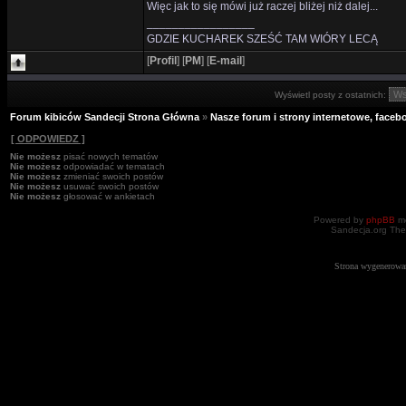
Więc jak to się mówi już raczej bliżej niż dalej...
_________________
GDZIE KUCHAREK SZEŚĆ TAM WIÓRY LECĄ
[
Profil
]
[
PM
]
[
E-mail
]
Wyświetl posty z ostatnich:
Forum kibiców Sandecji Strona Główna
»
Nasze forum i strony internetowe, facebo
[ ODPOWIEDZ ]
Nie możesz
pisać nowych tematów
Nie możesz
odpowiadać w tematach
Nie możesz
zmieniać swoich postów
Nie możesz
usuwać swoich postów
Nie możesz
głosować w ankietach
Powered by
phpBB
mo
Sandecja.org The
Strona wygenerowa