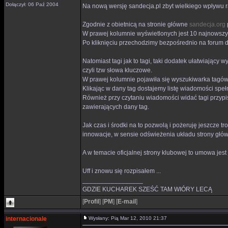
Dołączył: 06 Paź 2004
Na nową wersję sandecja.pl zbyt wielkiego wpływu rac
Zgodnie z obietnicą na stronie główne
sandecja.org
W prawej kolumnie wyświetlonych jest 10 najnowszych
Po kliknięciu przechodzimy bezpośrednio na forum d
Natomiast tagi jak to tagi, taki dodatek ułatwiając
czyli tzw słowa kluczowe.
W prawej kolumnie pojawiła się wyszukiwarka tagów,
Klikając w dany tag dostajemy listę wiadomości speł
Również przy czytaniu wiadomości widać tagi przypi
zawierających dany tag.
Jak czas i środki na to pozwolą i pożeruję jeszcze 
innowacje, w sensie odświeżenia układu strony głów
A w temacie oficjalnej strony klubowej to umowa jes
Uff i znowu się rozpisałem ...
_________________
GDZIE KUCHAREK SZEŚĆ TAM WIÓRY LECĄ
[
Profil
]
[
PM
]
[
E-mail
]
internacionale
Wysłany: Pią Mar 12, 2010 21:37