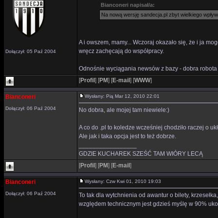
Bianconeri napisał/a:
Na nową wersję sandecja.pl zbyt wielkiego wpływu 
A i owszem, mamy... Wczoraj okazało się, że i ja mogę
wręcz zachęcają do współpracy.
Dołączył: 05 Paź 2004
Odnośnie wyciągania newsów z bazy - dobra robota 
[
Profil
]
[
PM
]
[
E-mail
]
[
WWW
]
Bianconeri
Wysłany: Pią Mar 12, 2010 22:01
Dołączył: 06 Paź 2004
No dobra, ale mojej tam niewiele:)
A co do .pl to koledze wcześniej chodziło raczej o uk
Ale jak i taka opcja jest to też dobrze.
_________________
GDZIE KUCHAREK SZEŚĆ TAM WIÓRY LECĄ
[
Profil
]
[
PM
]
[
E-mail
]
Bianconeri
Wysłany: Czw Kwi 01, 2010 19:03
Dołączył: 06 Paź 2004
To tak dla wytchnienia od awantur o bilety, krzesełka
względem technicznym jest gdzieś myślę w 90% ukońc