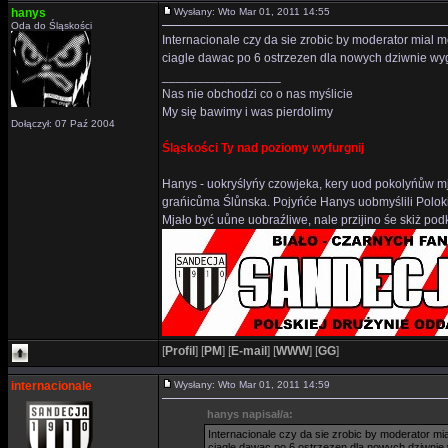
hanys
Wysłany: Wto Mar 01, 2011 14:55
Oda do Śląskości
Internacionale czy da sie zrobic by moderator mial 
ciagle dawac po 6 ostrzezen dla nowych dziwnie wy
_________________
Nas nie obchodzi co o nas myślicie
My się bawimy i was pierdolimy
Dołączył: 07 Paź 2004
Śląskości Ty nad poziomy wyfurgnij
Hanys - uokryślyńy czowjeka, kery uod pokolyńůw mj
grańicůma Ślůnska. Pojyńće Hanys uobmyślili Polok
Mjało być uůne uobraźliwe, nale przijino śe skiż p
[
Profil
]
[
PM
]
[
E-mail
]
[
WWW
]
[
GG
]
internacionale
Wysłany: Wto Mar 01, 2011 14:59
hanys napisał/a:
Internacionale czy da sie zrobic by moderator mi
ciagle dawac po 6 ostrzezen dla nowych dziwnie