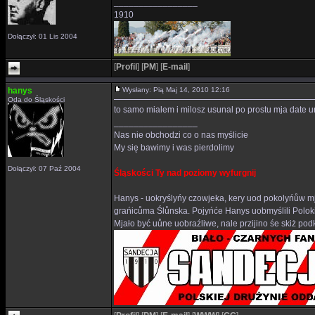
_________________
1910
Dołączył: 01 Lis 2004
[
Profil
]
[
PM
]
[
E-mail
]
hanys
Wysłany: Pią Maj 14, 2010 12:16
Oda do Śląskości
to samo mialem i milosz usunal po prostu mja date 
_________________
Nas nie obchodzi co o nas myślicie
My się bawimy i was pierdolimy
Dołączył: 07 Paź 2004
Śląskości Ty nad poziomy wyfurgnij
Hanys - uokryślyńy czowjeka, kery uod pokolyńůw mj
grańicůma Ślůnska. Pojyńće Hanys uobmyślili Polok
Mjało być uůne uobraźliwe, nale przijino śe skiż p