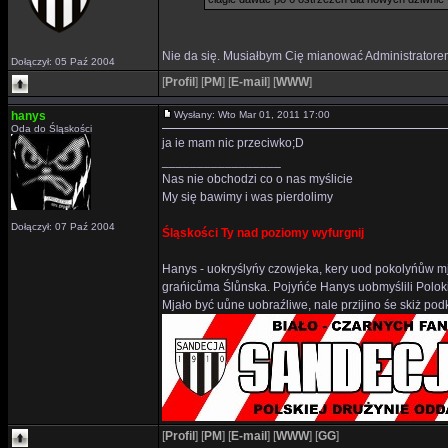
Nie da się. Musiałbym Cię mianować Administratore
Dołączył: 05 Paź 2004
[
Profil
]
[
PM
]
[
E-mail
]
[
WWW
]
hanys
Wysłany: Wto Mar 01, 2011 17:00
Oda do Śląskości
ja ie mam nic przeciwko;D
_________________
Nas nie obchodzi co o nas myślicie
My się bawimy i was pierdolimy
Dołączył: 07 Paź 2004
Śląskości Ty nad poziomy wyfurgnij
Hanys - uokryślyńy czowjeka, kery uod pokolyńůw mj
grańicůma Ślůnska. Pojyńće Hanys uobmyślili Polok
Mjało być uůne uobraźliwe, nale przijino śe skiż p
[
Profil
]
[
PM
]
[
E-mail
]
[
WWW
]
[
GG
]