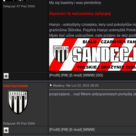
My się bawimy i was pierdolimy
Dołączył: 07 Paź 2004
Śląskości Ty nad poziomy wyfurgnij
Hanys - uokryślyńy czowjeka, kery uod pokolyńůw mj
grańicůma Ślůnska. Pojyńće Hanys uobmyślili Polok
Mjało być uůne uobraźliwe, nale przijino śe skiż p
[
Profil
]
[
PM
]
[
E-mail
]
[
WWW
]
[
GG
]
internacionale
Wysłany: Nie Lut 13, 2011 06:20
posprzątane... nad filtrem antyspamowym pomyślę ale 
Dołączył: 05 Paź 2004
[
Profil
]
[
PM
]
[
E-mail
]
[
WWW
]