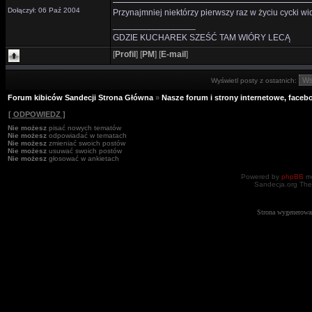
Dołączył: 06 Paź 2004
Przynajmniej niektórzy pierwszy raz w życiu cycki wid
_________________
GDZIE KUCHAREK SZEŚĆ TAM WIÓRY LECĄ
[
Profil
]
[
PM
]
[
E-mail
]
Wyświetl posty z ostatnich:
Forum kibiców Sandecji Strona Główna
»
Nasze forum i strony internetowe, facebo
[ ODPOWIEDZ ]
Nie możesz
pisać nowych tematów
Nie możesz
odpowiadać w tematach
Nie możesz
zmieniać swoich postów
Nie możesz
usuwać swoich postów
Nie możesz
głosować w ankietach
Powered by
phpBB
mo
Sandecja.org The
Strona wygenerowa