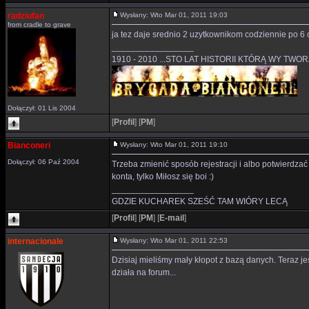
radziufan
Wysłany: Wto Mar 01, 2011 19:03
from cradle to grave
ja tez daje srednio 2 uzytkownikom codziennie po 6 
_________________
1910 - 2010 ...STO LAT HISTORII KTÓRĄ WY TWO
Dołączył: 01 Lis 2004
[
Profil
]
[
PM
]
Bianconeri
Wysłany: Wto Mar 01, 2011 19:10
Dołączył: 06 Paź 2004
Trzeba zmienić sposób rejestracji i albo potwierdzać w
konta, tylko Miłosz się boi :)
_________________
GDZIE KUCHAREK SZEŚĆ TAM WIÓRY LECĄ
[
Profil
]
[
PM
]
[
E-mail
]
internacionale
Wysłany: Wto Mar 01, 2011 22:53
Dzisiaj mieliśmy mały kłopot z bazą danych. Teraz j
działa na forum...