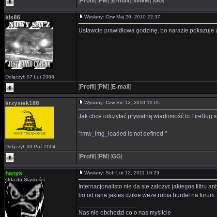
[
Profil
]
[
PM
]
[
E-mail
]
[
WWW
]
[
GG
]
kls86
Wysłany: Czw Maj 20, 2010 22:37
Ustawcie prawidłowa godzinę, bo narazie pokazuje z
Dołączył: 07 Lut 2008
[
Profil
]
[
PM
]
[
E-mail
]
krzysiek186
Wysłany: Czw Sie 12, 2010 19:05
Jak chce odczytać prywatną wiadomość to FireBug s
"rmw_img_loaded is not defined "
Dołączył: 30 Paź 2004
[
Profil
]
[
PM
]
[
GG
]
hanys
Wysłany: Sob Lut 12, 2011 16:29
Oda do Śląskości
Internacjonalisto nie da sie zalozyc jakiegos filtru
bo od rana jakies dzikie weze robia burdel na forum
_________________
Nas nie obchodzi co o nas myślicie