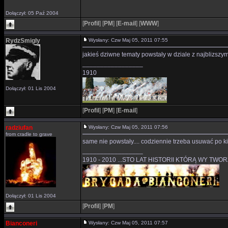
Dołączył: 05 Paź 2004
[
Profil
]
[
PM
]
[
E-mail
]
[
WWW
]
RydzSmigly
Wysłany: Czw Maj 05, 2011 07:55
jakieś dziwne tematy powstały w dziale z najblizszym
_________________
1910
Dołączył: 01 Lis 2004
[
Profil
]
[
PM
]
[
E-mail
]
radziufan
Wysłany: Czw Maj 05, 2011 07:56
from cradle to grave
same nie powstały.... codziennie trzeba usuwać po 
_________________
1910 - 2010 ...STO LAT HISTORII KTÓRĄ WY TWO
Dołączył: 01 Lis 2004
[
Profil
]
[
PM
]
Bianconeri
Wysłany: Czw Maj 05, 2011 07:57