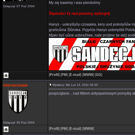
My się bawimy i was pierdolimy
Dołączył: 07 Paź 2004
Śląskości Ty nad poziomy wyfurgnij
Hanys - uokryślyńy czowjeka, kery uod pokolyńůw mj
grańicůma Ślůnska. Pojyńće Hanys uobmyślili Polok
Mjało być uůne uobraźliwe, nale przijino śe skiż p
[
Profil
]
[
PM
]
[
E-mail
]
[
WWW
]
[
GG
]
internacionale
Wysłany: Nie Lut 13, 2011 06:20
posprzątane... nad filtrem antyspamowym pomyślę ale 
Dołączył: 05 Paź 2004
[
Profil
]
[
PM
]
[
E-mail
]
[
WWW
]