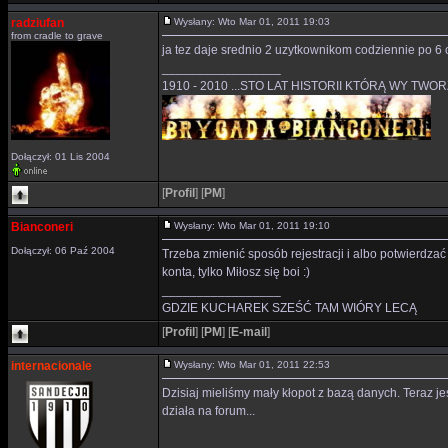
radziufan
Wysłany: Wto Mar 01, 2011 19:03
from cradle to grave
ja tez daje srednio 2 uzytkownikom codziennie po 6 
_________________
1910 - 2010 ...STO LAT HISTORII KTÓRĄ WY TWO
Dołączył: 01 Lis 2004
[
Profil
]
[
PM
]
Bianconeri
Wysłany: Wto Mar 01, 2011 19:10
Dołączył: 06 Paź 2004
Trzeba zmienić sposób rejestracji i albo potwierdzać w
konta, tylko Miłosz się boi :)
_________________
GDZIE KUCHAREK SZEŚĆ TAM WIÓRY LECĄ
[
Profil
]
[
PM
]
[
E-mail
]
internacionale
Wysłany: Wto Mar 01, 2011 22:53
Dzisiaj mieliśmy mały kłopot z bazą danych. Teraz j
działa na forum...