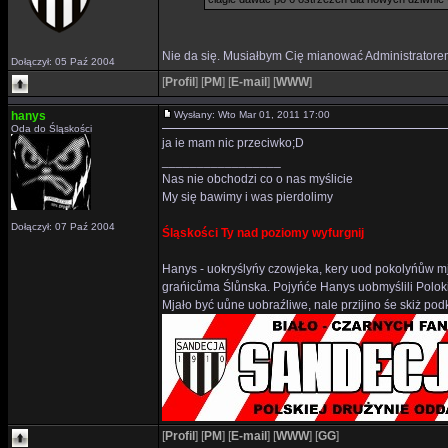
Nie da się. Musiałbym Cię mianować Administratore
Dołączył: 05 Paź 2004
[
Profil
]
[
PM
]
[
E-mail
]
[
WWW
]
hanys
Wysłany: Wto Mar 01, 2011 17:00
Oda do Śląskości
ja ie mam nic przeciwko;D
_________________
Nas nie obchodzi co o nas myślicie
My się bawimy i was pierdolimy
Dołączył: 07 Paź 2004
Śląskości Ty nad poziomy wyfurgnij
Hanys - uokryślyńy czowjeka, kery uod pokolyńůw mj
grańicůma Ślůnska. Pojyńće Hanys uobmyślili Polok
Mjało być uůne uobraźliwe, nale przijino śe skiż p
[
Profil
]
[
PM
]
[
E-mail
]
[
WWW
]
[
GG
]