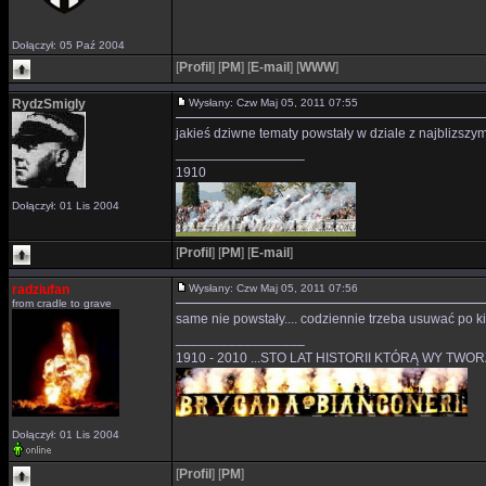
Dołączył: 05 Paź 2004
[
Profil
]
[
PM
]
[
E-mail
]
[
WWW
]
RydzSmigly
Wysłany: Czw Maj 05, 2011 07:55
jakieś dziwne tematy powstały w dziale z najblizszym
_________________
1910
Dołączył: 01 Lis 2004
[
Profil
]
[
PM
]
[
E-mail
]
radziufan
Wysłany: Czw Maj 05, 2011 07:56
from cradle to grave
same nie powstały.... codziennie trzeba usuwać po 
_________________
1910 - 2010 ...STO LAT HISTORII KTÓRĄ WY TWO
Dołączył: 01 Lis 2004
[
Profil
]
[
PM
]