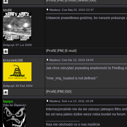
[
Profil
]
[
PM
]
[
E-mail
]
[
WWW
]
[
GG
]
kls86
Wysłany: Czw Maj 20, 2010 22:37
Ustawcie prawidłowa godzinę, bo narazie pokazuje z
Dołączył: 07 Lut 2008
[
Profil
]
[
PM
]
[
E-mail
]
krzysiek186
Wysłany: Czw Sie 12, 2010 19:05
Jak chce odczytać prywatną wiadomość to FireBug s
"rmw_img_loaded is not defined "
Dołączył: 30 Paź 2004
[
Profil
]
[
PM
]
[
GG
]
hanys
Wysłany: Sob Lut 12, 2011 16:29
Oda do Śląskości
Internacjonalisto nie da sie zalozyc jakiegos filtru
bo od rana jakies dzikie weze robia burdel na forum
_________________
Nas nie obchodzi co o nas myślicie