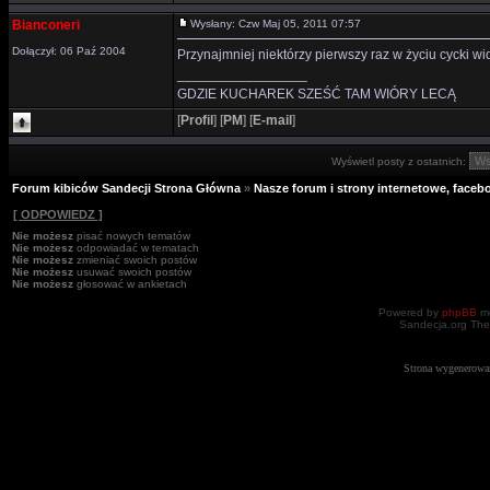
Bianconeri
Wysłany: Czw Maj 05, 2011 07:57
Dołączył: 06 Paź 2004
Przynajmniej niektórzy pierwszy raz w życiu cycki wid
_________________
GDZIE KUCHAREK SZEŚĆ TAM WIÓRY LECĄ
[
Profil
]
[
PM
]
[
E-mail
]
Wyświetl posty z ostatnich:
Forum kibiców Sandecji Strona Główna
»
Nasze forum i strony internetowe, facebo
[ ODPOWIEDZ ]
Nie możesz
pisać nowych tematów
Nie możesz
odpowiadać w tematach
Nie możesz
zmieniać swoich postów
Nie możesz
usuwać swoich postów
Nie możesz
głosować w ankietach
Powered by
phpBB
mo
Sandecja.org The
Strona wygenerowa