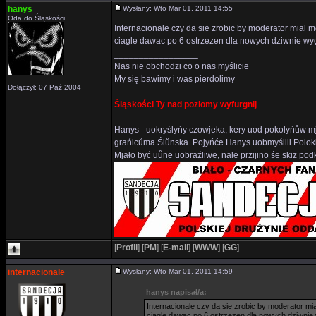
hanys
Wysłany: Wto Mar 01, 2011 14:55
Oda do Śląskości
Internacionale czy da sie zrobic by moderator mial 
ciagle dawac po 6 ostrzezen dla nowych dziwnie wy
_________________
Nas nie obchodzi co o nas myślicie
My się bawimy i was pierdolimy
Dołączył: 07 Paź 2004
Śląskości Ty nad poziomy wyfurgnij
Hanys - uokryślyńy czowjeka, kery uod pokolyńůw mj
grańicůma Ślůnska. Pojyńće Hanys uobmyślili Polok
Mjało być uůne uobraźliwe, nale przijino śe skiż p
[
Profil
]
[
PM
]
[
E-mail
]
[
WWW
]
[
GG
]
internacionale
Wysłany: Wto Mar 01, 2011 14:59
hanys napisał/a:
Internacionale czy da sie zrobic by moderator mi
ciagle dawac po 6 ostrzezen dla nowych dziwnie