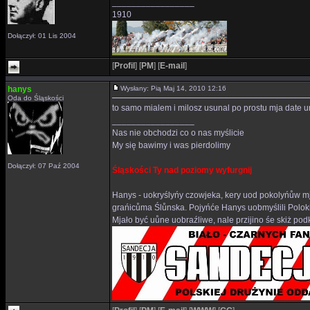
_________________
1910
Dołączył: 01 Lis 2004
[
Profil
]
[
PM
]
[
E-mail
]
hanys
Wysłany: Pią Maj 14, 2010 12:16
Oda do Śląskości
to samo mialem i milosz usunal po prostu mja date 
_________________
Nas nie obchodzi co o nas myślicie
My się bawimy i was pierdolimy
Dołączył: 07 Paź 2004
Śląskości Ty nad poziomy wyfurgnij
Hanys - uokryślyńy czowjeka, kery uod pokolyńůw mj
grańicůma Ślůnska. Pojyńće Hanys uobmyślili Polok
Mjało być uůne uobraźliwe, nale przijino śe skiż p