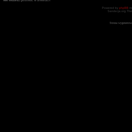
Nie możesz
głosować w ankietach
Powered by
phpBB
mo
Sandecja.org The
Strona wygenerowa