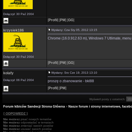
Dołączył: 30 Paź 2004
[
Profil
]
[
PM
]
[
GG
]
krzysiek186
Wysłany: Czw Sty 05, 2012 13:15
Chrome (16.0.912.63 m), Windows 7 Utlimate, menu ni
Dołączył: 30 Paź 2004
[
Profil
]
[
PM
]
[
GG
]
kolafy
Wysłany: Sro Cze 19, 2013 13:10
Dołączył: 06 Paź 2004
proszę o zbanowanie - bkl88
[
Profil
]
[
PM
]
Wyświetl posty z ostatnich:
Forum kibiców Sandecji Strona Główna
»
Nasze forum i strony internetowe, facebo
[ ODPOWIEDZ ]
Nie możesz
pisać nowych tematów
Nie możesz
odpowiadać w tematach
Nie możesz
zmieniać swoich postów
Nie możesz
usuwać swoich postów