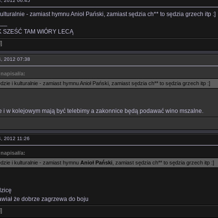
14, 2012 06:45
ulturalnie - zamiast hymnu Anioł Pański, zamiast sędzia ch** to sędzia grzech itp :]
___
 SZEŚĆ TAM WIÓRY LECĄ
l
]
14, 2012 07:38
napisał/a:
zie i kulturalnie - zamiast hymnu Anioł Pański, zamiast sędzia ch** to sędzia grzech itp :]
ze i w kolejowym mają być telebimy a zakonnice będą podawać wino mszalne.
14, 2012 11:26
napisał/a:
dzie i kulturalnie - zamiast hymnu
Anioł Pański
, zamiast sędzia ch** to sędzia grzech itp :]
zicę
awiał że dobrze zagrzewa do boju
l
]