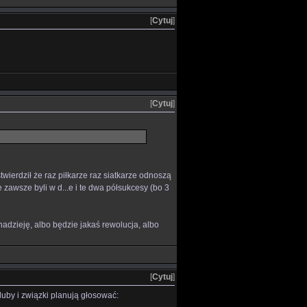
[
Cytuj
]
[
Cytuj
]
wierdził że raz piłkarze raz siatkarze odnoszą
e zawsze byli w d...e i te dwa półsukcesy (bo 3
nadzieję, albo będzie jakaś rewolucja, albo
[
Cytuj
]
uby i związki planują głosować: