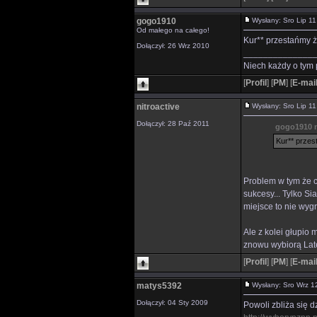
gogo1910
Wysłany: Sro Lip 
Od małego na całego!
Kur** przestańmy żyć
Dołączył: 26 Wrz 2010
______________
Niech każdy o tym 
[
Profil
]
[
PM
]
[
E-mai
nitroactive
Wysłany: Sro Lip 
Dołączył: 28 Paź 2011
gogo1910 n
Kur** przest
Problem w tym że ci
sukcesy... Tylko Si
miejsce to nie wyg
Ale z kolei głupio 
znowu wybiorą Latę
[
Profil
]
[
PM
]
[
E-mai
matys5392
Wysłany: Sro Wrz 
Dołączył: 04 Sty 2009
Powoli zbliża się 