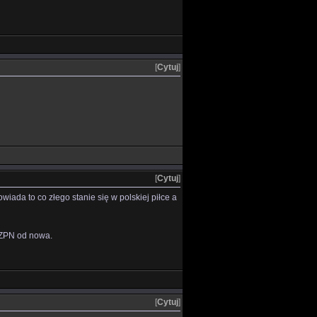
[
Cytuj
]
[
Cytuj
]
iada to co złego stanie się w polskiej piłce a
PZPN od nowa.
[
Cytuj
]