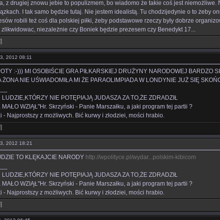
ja, z drugiej znowu jebie to populizmem, bo wiadomo że takie coś jest niemożliwe. Na
zkach. I tak samo będzie tutaj. Nie jestem idealistą. Tu chodzijedynie o to żeby o
esów robili też coś dla polskiej piłki, żeby podstawowe rzeczy były dobrze organiz
 zlikwidowac, niezależnie czy Boniek będzie prezesem czy Benedykt 17...
l
]
13, 2012 08:11
OTY :-))) MI OSOBIŚCIE GRA PIŁKARSKIEJ DRUŻYNY NARODOWEJ BARDZO SI
ONA NIE UŚWIADOMIŁA MI ŻE PARAOLIMPIADA W LONDYNIE JUŻ SIĘ SKOŃCZYŁ
___
 LUDZIE,KTÓRZY NIE POTĘPIAJĄ JUDASZA ZA TO,ŻE ZDRADZIŁ
MAŁO WZIĄŁ"Hr. Skrzyński - Panie Marszałku, a jaki program tej partii ?
 - Najprostszy z możliwych. Bić kurwy i złodziei, mości hrabio.
l
]
13, 2012 18:21
JDZIE TO KLĘKAJCIE NARODY
http://wpolityce.pl/wydar...polskim-kibicom
___
 LUDZIE,KTÓRZY NIE POTĘPIAJĄ JUDASZA ZA TO,ŻE ZDRADZIŁ
MAŁO WZIĄŁ"Hr. Skrzyński - Panie Marszałku, a jaki program tej partii ?
 - Najprostszy z możliwych. Bić kurwy i złodziei, mości hrabio.
l
]