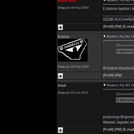
Bianconeri
Wysłany: Pią Wrz 
Dołączył: 06 Paź 2004
E dobrze będzie i k
______________
GDZIE KUCHAREK
[
Profil
]
[
PM
]
[
E-mai
Kmicic
Wysłany: Pią Wrz 
Bianconeri 
E dobrze będ
Dołączył: 25 Paź 2010
W białym klasztor
[
Profil
]
[
PM
]
kinol
Wysłany: Pią Wrz 
Dołączył: 22 Lut 2012
Bianconeri 
E dobrze bę
proponuję Bogurod
Władek Jagiełło m
[
Profil
]
[
PM
]
[
E-mai