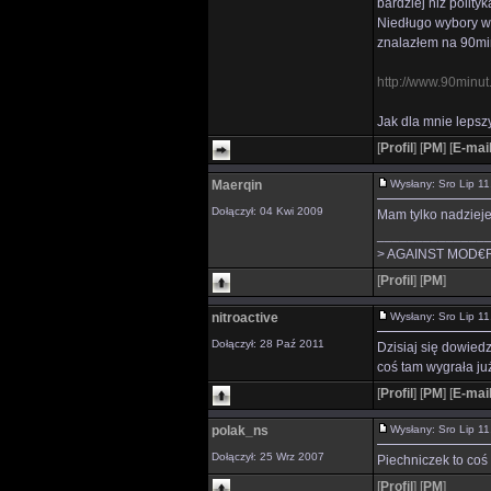
bardziej niż polity
Niedługo wybory w 
znalazłem na 90mi
http://www.90minut.
Jak dla mnie lepsz
[
Profil
]
[
PM
]
[
E-mai
Maerqin
Wysłany: Sro Lip 
Dołączył: 04 Kwi 2009
Mam tylko nadzieje
______________
> AGAINST MOD€
[
Profil
]
[
PM
]
nitroactive
Wysłany: Sro Lip 
Dołączył: 28 Paź 2011
Dzisiaj się dowied
coś tam wygrała już
[
Profil
]
[
PM
]
[
E-mai
polak_ns
Wysłany: Sro Lip 
Dołączył: 25 Wrz 2007
Piechniczek to coś
[
Profil
]
[
PM
]