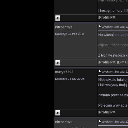
http://wyborypzpn.
I trochę humoru:
ht
[
Profil
]
[
PM
]
nitroactive
Wysłany: Sro Wrz 
Dołączył: 28 Paź 2011
No właśnie na onec
http://eurosport.on
Z tych wszystkich 
[
Profil
]
[
PM
]
[
E-mai
matys5392
Wysłany: Sro Wrz 
Dołączył: 04 Sty 2009
Niestety,ale tutaj
i tak wszyscy mają 
Zmiana prezesa ni
Polecam wywiad z 
[
Profil
]
[
PM
]
nitroactive
Wysłany: Sro Wrz 