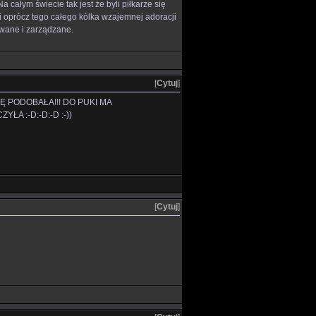
 całym świecie tak jest że byli piłkarze się
ni oprócz tego całego kólka wzajemnej adoracji
owane i zarządzane.
[
Cytuj
]
Ę PODOBAŁA!!! DO PUKI MA
A :-D:-D:-D :-))
[
Cytuj
]