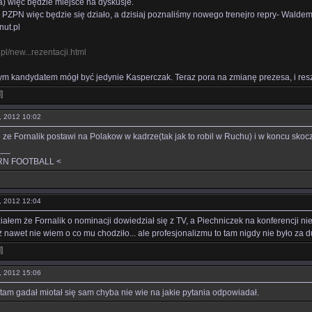
ka) więc będzie miejsce na dyskusje.
PZPN więc będzie się działo, a dzisiaj poznaliśmy nowego trenejro repry- Waldemara
nut.pl
pl/new...rezentacji.html
ym kandydatem mógł być jedynie Kasperczak. Teraz pora na zmianę prezesa, i resz
l
]
11, 2012 10:02
 ze Fornalik postawi na Polakow w kadrze(tak jak to robil w Ruchu) i w koncu skocz
___
RN FOOTBALL <
11, 2012 12:04
ziałem że Fornalik o nominacji dowiedział się z TV, a Piechniczek na konferencji n
 nawet nie wiem o co mu chodziło... ale profesjonalizmu to tam nigdy nie było za du
l
]
11, 2012 15:06
 tam gadał miotał się sam chyba nie wie na jakie pytania odpowiadał.