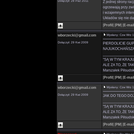
Dołączył: 28 Paź 2011
Z jednej strony rac
ogrzewają przy zwią
i wzajemnych inter
Układów się nie da
[
Profil
]
[
PM
]
[
E-mai
wborzecki@gmail.com
Wysłany: Czw Wrz 
Dołączył: 29 Kwi 2009
PIERDOLICIE GUP
NAJUKOCHAŃSZA Ż
______________
"SĄ W TYM KRAJU
ALE ZA TO, ŻE TAK 
Marszałek Piłsudski
[
Profil
]
[
PM
]
[
E-mai
wborzecki@gmail.com
Wysłany: Czw Wrz 
Dołączył: 29 Kwi 2009
JAK DO TEGO DO
______________
"SĄ W TYM KRAJU
ALE ZA TO, ŻE TAK 
Marszałek Piłsudski
[
Profil
]
[
PM
]
[
E-mai