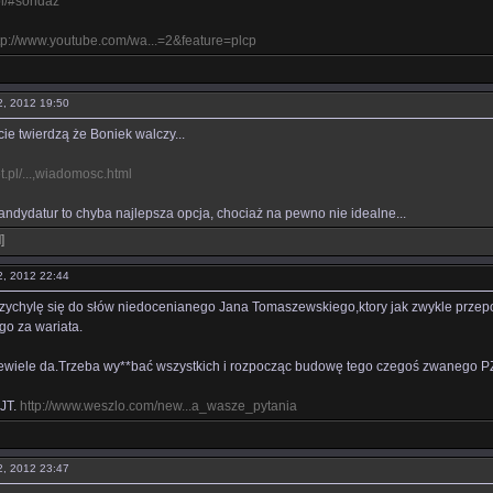
pl/#sondaz
tp://www.youtube.com/wa...=2&feature=plcp
12, 2012 19:50
ie twierdzą że Boniek walczy...
et.pl/...,wiadomosc.html
kandydatur to chyba najlepsza opcja, chociaż na pewno nie idealne...
l
]
12, 2012 22:44
 przychylę się do słów niedocenianego Jana Tomaszewskiego,ktory jak zwykle przepow
go za wariata.
ewiele da.Trzeba wy**bać wszystkich i rozpocząc budowę tego czegoś zwanego 
JT.
http://www.weszlo.com/new...a_wasze_pytania
12, 2012 23:47