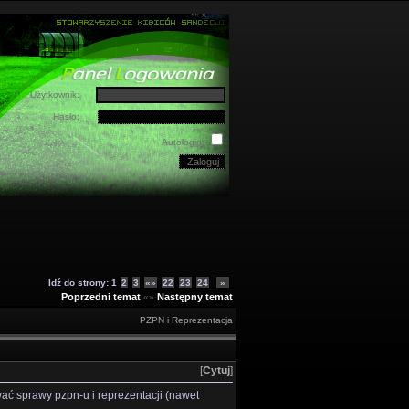
Użytkownik:
Hasło:
Autologin:
Idź do strony:
1
2
3
«»
22
23
24
»
Poprzedni temat
Następny temat
«»
PZPN i Reprezentacja
[
Cytuj
]
ać sprawy pzpn-u i reprezentacji (nawet