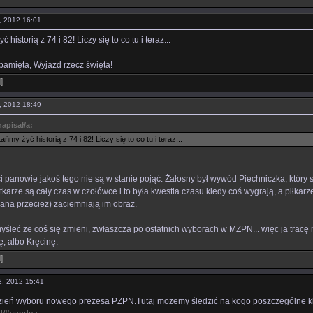
11, 2012 16:01
 historią z 74 i 82! Liczy się to co tu i teraz...
___
pamięta, Wyjazd rzecz święta!
l
]
11, 2012 18:49
apisał/a:
ańmy żyć historią z 74 i 82! Liczy się to co tu i teraz...
 panowie jakoś tego nie są w stanie pojąć. Żałosny był wywód Piechniczka, który st
atkarze są cały czas w czołówce i to była kwestia czasu kiedy coś wygrają, a piłkarz
rana przecież) zaciemniają im obraz.
myśleć że coś się zmieni, zwłaszcza po ostatnich wyborach w MZPN... więc ja tracę 
, albo Kręcinę.
l
]
12, 2012 15:41
dzień wyboru nowego prezesa PZPN.Tutaj możemy śledzić na kogo poszczególne kl