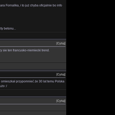
 Fornalika, i to już chyba oficjalnie bo info
ty betonu...
[
Cytuj
]
y sie ten francusko-niemiecki trend.
[
Cytuj
]
ie omieszkał przypomnieć że 30 lat temu Polska
żo :/
[
Cytuj
]