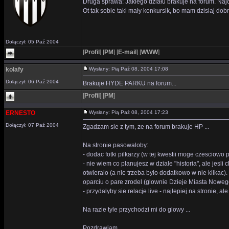
Druga sprawa: Jakiego działu brakuje na forum. Naj
Ot tak sobie taki mały konkursik, bo mam dzisiaj dob
Dołączył: 05 Paź 2004
[
Profil
]
[
PM
]
[
E-mail
]
[
WWW
]
kolafy
Wysłany: Pią Paź 08, 2004 17:08
Dołączył: 06 Paź 2004
Brakuje HYDE PARKU na forum...
[
Profil
]
[
PM
]
ERNESTO
Wysłany: Pią Paź 08, 2004 17:23
Dołączył: 07 Paź 2004
Zgadzam sie z tym, ze na forum brakuje HP ...
Na stronie pasowaloby:
- dodac fotki pilkarzy (w tej kwestii moge czesciowo
- nie wiem co planujesz w dziale "historia", ale jesl
otwieralo (a nie trzeba bylo dodatkowo w nie klikac).
oparciu o pare zrodel (glownie Dzieje Miasta Nowe
- przydalyby sie relacje live - najlepiej na stronie, al
Na razie tyle przychodzi mi do glowy ...
Pozdrawiam