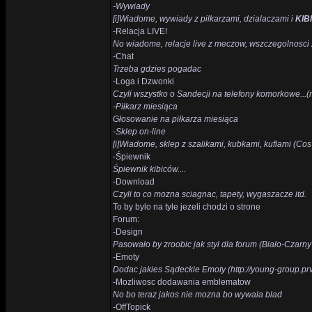
-Wywiady
[i]Wiadome, wywiady z pilkarzami, dzialaczami i
KIB
-Relacja LIVE!
No wiadome, relacje live z meczow, wszczegolnosci
-Chat
Trzeba gdzies pogadac
-Loga i Dzwonki
Czyli wszystko o Sandecji na telefony komorkowe...(
-Piłkarz miesiąca
Głosowanie na piłkarza miesiąca
-Sklep on-line
[i]Wiadome, sklep z szalikami, kubkami, kuflami (Cos
-Śpiewnik
Śpiewnik kibiców....
-Download
Czyli to co mozna sciagnac, tapety, wygaszacze itd.
To by bylo na tyle jezeli chodzi o strone
Forum:
-Design
Pasowało by zroobic jak styl dla forum (Bialo-Czarny
-Emoty
Dodac jakies Sądeckie Emoty (http://young-group.prv.
-Mozliwosc dodawania emblematow
No bo teraz jakos nie mozna bo wywala blad
-OffTopick