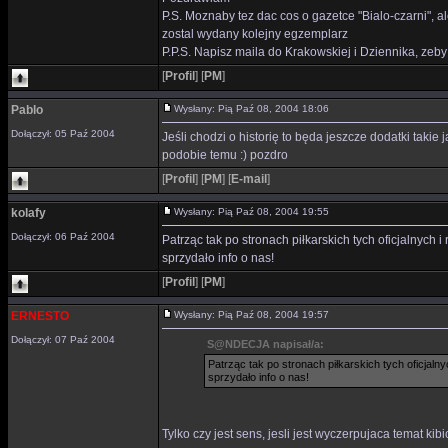
P.S. Moznaby tez dac cos o gazetce "Bialo-czarni", ale
zostal wydany kolejny egzemplarz
P.P.S. Napisz maila do Krakowskiej i Dziennika, zeby um
[
Profil
]
[
PM
]
Pablo
Wysłany: Pią Paź 08, 2004 18:06
Dołączył: 05 Paź 2004
Jeśli chodzi o historię to będa jeszcze dodatki takie 
podobie temu :) pozdro
[
Profil
]
[
PM
]
[
E-mail
]
kolafy
Wysłany: Pią Paź 08, 2004 19:55
Dołączył: 06 Paź 2004
Patrząc tak po stronach piłkarskich tych oficjalnych i r
sprzydało info o nas!
[
Profil
]
[
PM
]
ERNESTO
Wysłany: Pią Paź 08, 2004 19:57
Dołączył: 07 Paź 2004
S@NDECJA napisał/a:
Patrząc tak po stronach piłkarskich tych oficjalnych
sprzydało info o nas!
Tylko czy jest sens, jesli jest wyczerpujaca temat ki