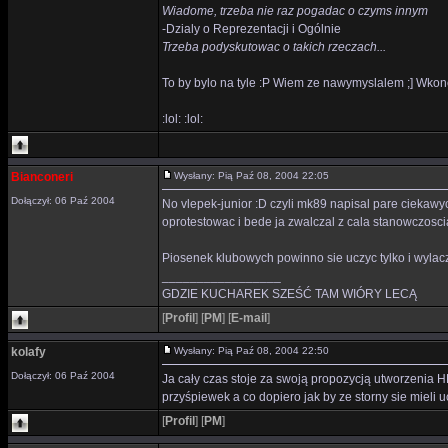
Wiadome, trzeba nie raz pogadac o czyms innym
-Dzialy o Reprezentacji i Ogólnie
Trzeba podyskutowac o takich rzeczach...
To by bylo na tyle :P Wiem ze nawymyslalem ;] Wko
:lol: :lol:
Bianconeri
Wysłany: Pią Paź 08, 2004 22:05
Dołączył: 06 Paź 2004
No vlepek-junior :D czyli mk89 napisal pare ciekawy
oprotestowac i bede ja zwalczal z cala stanowczosci
Piosenek klubowych powinno sie uczyc tylko i wylacz
_________________
GDZIE KUCHAREK SZEŚĆ TAM WIÓRY LECĄ
[
Profil
]
[
PM
]
[
E-mail
]
kolafy
Wysłany: Pią Paź 08, 2004 22:50
Dołączył: 06 Paź 2004
Ja cały czas stoje za swoją propozycją utworzenia 
przyśpiewek a co dopiero jak by ze storny sie mieli u
[
Profil
]
[
PM
]