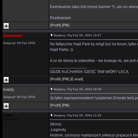
Ewentualnie jakis link (moze banner ?), ale nic wiece
Pozdrawiam
[
Profil
]
[
PM
]
Bianconeri
Wysłany: Pią Paź 08, 2004 19:57
Dołączył: 06 Paź 2004
No faktycznie Hajd Park by mógł być na forum, tylko
Hajd Parku :))
A co do strony to odwrotnie - nie brakuje mi, ale jest 
_________________
GDZIE KUCHAREK SZEŚĆ TAM WIÓRY LECĄ
[
Profil
]
[
PM
]
[
E-mail
]
kolafy
Wysłany: Pią Paź 08, 2004 20:08
Dołączył: 06 Paź 2004
Ja tylko zaproponowałem! I popieram Ernesto twój p
[
Profil
]
[
PM
]
mk89
Wysłany: Pią Paź 08, 2004 21:28
[
Usunięty
]
Strona:
-Legendy
Historie, zyciorysy najelpszych pilkarzy grajacych k