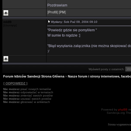
Pozdrawiam
[
Profil
]
[
PM
]
mk89
Wysłany: Sob Paź 09, 2004 09:10
[
Usunięty
]
"Powiedz gdzie sie pomylilem "
W sumie to nigdzie :]
"Błąd wysyłania załącznika (nie można skopiować do o
:/
Wyświetl posty z ostatnich:
Forum kibiców Sandecji Strona Główna
»
Nasze forum i strony internetowe, facebo
[ ODPOWIEDZ ]
Nie możesz
pisać nowych tematów
Nie możesz
odpowiadać w tematach
Nie możesz
zmieniać swoich postów
Nie możesz
usuwać swoich postów
Nie możesz
głosować w ankietach
Powered by
phpBB
mo
Sandecja.org The
Strona wygenerowa