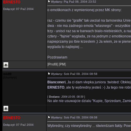
ERNESTO
Wysłany: Pią Paź 08, 2004 23:52
Dołączył: 07 Paź 2004
o emotikonach z wymienionej przez MK strony:
raz - czemu sie "grafik" tak uwzial na tarnowska Unie
dwa - nie ma zadnego emota "wlasnego" - wszystkie 
trzy - unisci raz sa w barwach bialo-niebieskich, a r
cztery - "fajnie" wyglada, ze na jednym z emotikono
napieprzamy po lbie krzeslem ;) Ja wiem, ze w pierws
wyglada to najlepiej ...
Pozdrawiam
[
Profil
]
[
PM
]
mk89
Wysłany: Sob Paź 09, 2004 08:58
[
Usunięty
]
Bianconeri
, Ja ci dam vlepka juniora :twisted: Obkleje 
ERNESTO
, ale ty wybredny jesteś :-) Ja tego nie rob
[
Dodano
:
2004-10-09, 08:59
]
No ale nie usuwajcie dzialu "Kupie, Sprzedam, Zamieni
ERNESTO
Wysłany: Sob Paź 09, 2004 09:08
Dołączył: 07 Paź 2004
Wybredny, czy niewybredny ... stwierdzam fakty. Powi