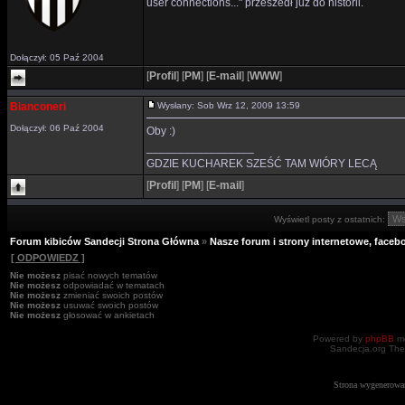
user connections..." przeszedł już do historii.
Dołączył: 05 Paź 2004
[
Profil
]
[
PM
]
[
E-mail
]
[
WWW
]
Bianconeri
Wysłany: Sob Wrz 12, 2009 13:59
Dołączył: 06 Paź 2004
Oby :)
_________________
GDZIE KUCHAREK SZEŚĆ TAM WIÓRY LECĄ
[
Profil
]
[
PM
]
[
E-mail
]
Wyświetl posty z ostatnich:
Forum kibiców Sandecji Strona Główna
»
Nasze forum i strony internetowe, facebo
[ ODPOWIEDZ ]
Nie możesz
pisać nowych tematów
Nie możesz
odpowiadać w tematach
Nie możesz
zmieniać swoich postów
Nie możesz
usuwać swoich postów
Nie możesz
głosować w ankietach
Powered by
phpBB
mo
Sandecja.org The
Strona wygenerowa