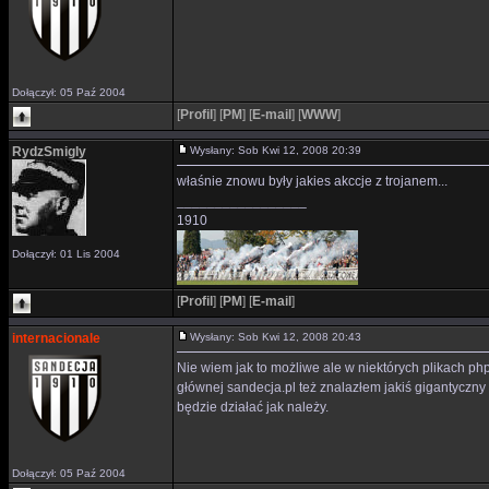
Dołączył: 05 Paź 2004
[
Profil
]
[
PM
]
[
E-mail
]
[
WWW
]
RydzSmigly
Wysłany: Sob Kwi 12, 2008 20:39
właśnie znowu były jakies akccje z trojanem...
_________________
1910
Dołączył: 01 Lis 2004
[
Profil
]
[
PM
]
[
E-mail
]
internacionale
Wysłany: Sob Kwi 12, 2008 20:43
Nie wiem jak to możliwe ale w niektórych plikach php
głównej sandecja.pl też znalazłem jakiś gigantyczn
będzie działać jak należy.
Dołączył: 05 Paź 2004