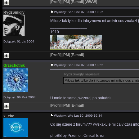
[
Profil
]
[
PM
]
[
E-mail
]
[
WWW
]
RydzSmigly
Wysłany: Sob Cze 07, 2008 10:25
Miłosz tak tylko dla info,znowu mi antivir cos znalazł
_________________
1910
Dołączył: 01 Lis 2004
[
Profil
]
[
PM
]
[
E-mail
]
Grzechotnik
Wysłany: Sob Cze 07, 2008 13:55
RydzSmigly napisał/a:
Miłosz tak tylko dla info,znowu mi antivir cos znal
Dołączył: 06 Paź 2004
U mnie to samo, wczoraj po południu...
[
Profil
]
[
PM
]
[
E-mail
]
x_cite
Wysłany: Wto Lut 10, 2009 16:34
Co się dzieje z forum??? wyskakuje mi cały czas inf
phpBB by Przemo : Critical Error