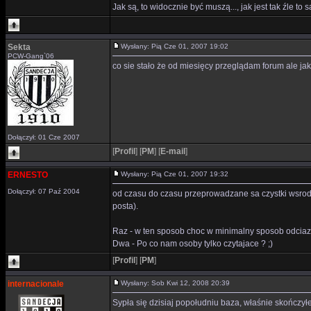
Jak są, to widocznie być muszą..., jak jest tak źle to 
Sekta
Wysłany: Pią Cze 01, 2007 19:02
PCW-Gang`06
co sie stało że od miesięcy przeglądam forum ale j
Dołączył: 01 Cze 2007
[
Profil
]
[
PM
]
[
E-mail
]
ERNESTO
Wysłany: Pią Cze 01, 2007 19:32
Dołączył: 07 Paź 2004
od czasu do czasu przeprowadzane sa czystki wsrod os
posta).
Raz - w ten sposob choc w minimalny sposob odciaz
Dwa - Po co nam osoby tylko czytajace ? ;)
[
Profil
]
[
PM
]
internacionale
Wysłany: Sob Kwi 12, 2008 20:39
Sypła się dzisiaj popołudniu baza, właśnie skończył