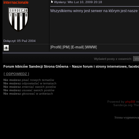
internacionale
Wysłany: Wto Lut 10, 2009 20:18
Wszystkiemu winny jest serwer na którym jest nasze 
Dołączył: 05 Paź 2004
[
Profil
]
[
PM
]
[
E-mail
]
[
WWW
]
Wyświetl posty z ostatnich:
Forum kibiców Sandecji Strona Główna
»
Nasze forum i strony internetowe, facebo
[ ODPOWIEDZ ]
Nie możesz
pisać nowych tematów
Nie możesz
odpowiadać w tematach
Nie możesz
zmieniać swoich postów
Nie możesz
usuwać swoich postów
Nie możesz
głosować w ankietach
Powered by
phpBB
mo
Sandecja.org The
Strona wygenerowa