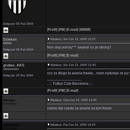
Dołączył: 05 Paź 2004
[
Profil
]
[
PM
]
[
E-mail
]
[
WWW
]
Dziekan
Wysłany: Sro Cze 22, 2005 12:07
MDMA
Non stop jest ku*** awaria! co ze stroną?
Dołączył: 05 Paź 2004
[
Profil
]
[
PM
]
[
E-mail
]
grubas_KKS
Wysłany: Sro Cze 22, 2005 13:45
Globetrotter
cos za długo ta awaria trwała....mam nadzieje ze juz 
Dołączył: 25 Gru 2004
_________________
...::: Futbol Club Barcelona :::..
[
Profil
]
[
PM
]
[
E-mail
]
Menago
Wysłany: Czw Cze 23, 2005 13:45
[
Usunięty
]
czemu tak często sa awarie na tym forum
paralizator
Wysłany: Pią Cze 24, 2005 13:03
[
Usunięty
]