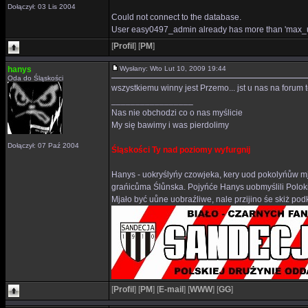
Dołączył: 03 Lis 2004
Could not connect to the database.
User easy0497_admin already has more than 'max_u
[
Profil
]
[
PM
]
hanys
Wysłany: Wto Lut 10, 2009 19:44
Oda do Śląskości
wszystkiemu winny jest Przemo... jst u nas na forum 
_________________
Nas nie obchodzi co o nas myślicie
My się bawimy i was pierdolimy
Dołączył: 07 Paź 2004
Śląskości Ty nad poziomy wyfurgnij
Hanys - uokryślyńy czowjeka, kery uod pokolyńůw mj
grańicůma Ślůnska. Pojyńće Hanys uobmyślili Polok
Mjało być uůne uobraźliwe, nale przijino śe skiż p
[
Profil
]
[
PM
]
[
E-mail
]
[
WWW
]
[
GG
]