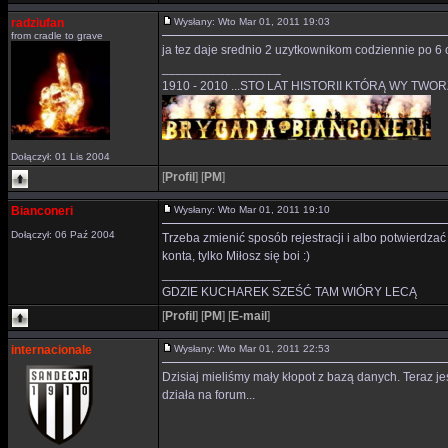
radziufan
Wysłany: Wto Mar 01, 2011 19:03
from cradle to grave
ja tez daje srednio 2 uzytkownikom codziennie po 6 
_________________
1910 - 2010 ...STO LAT HISTORII KTÓRĄ WY TWO
Dołączył: 01 Lis 2004
[
Profil
]
[
PM
]
Bianconeri
Wysłany: Wto Mar 01, 2011 19:10
Dołączył: 06 Paź 2004
Trzeba zmienić sposób rejestracji i albo potwierdzać w
konta, tylko Miłosz się boi :)
_________________
GDZIE KUCHAREK SZEŚĆ TAM WIÓRY LECĄ
[
Profil
]
[
PM
]
[
E-mail
]
internacionale
Wysłany: Wto Mar 01, 2011 22:53
Dzisiaj mieliśmy mały kłopot z bazą danych. Teraz j
działa na forum...