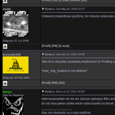
[
Profil
]
[
PM
]
[
E-mail
]
[
WWW
]
[
GG
]
kls86
Wysłany: Czw Maj 20, 2010 22:37
Ustawcie prawidłowa godzinę, bo narazie pokazuje z
Dołączył: 07 Lut 2008
[
Profil
]
[
PM
]
[
E-mail
]
krzysiek186
Wysłany: Czw Sie 12, 2010 19:05
Jak chce odczytać prywatną wiadomość to FireBug s
"rmw_img_loaded is not defined "
Dołączył: 30 Paź 2004
[
Profil
]
[
PM
]
[
GG
]
hanys
Wysłany: Sob Lut 12, 2011 16:29
Oda do Śląskości
Internacjonalisto nie da sie zalozyc jakiegos filtru
bo od rana jakies dzikie weze robia burdel na forum
_________________
Nas nie obchodzi co o nas myślicie