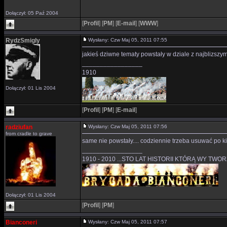
Dołączył: 05 Paź 2004
[
Profil
]
[
PM
]
[
E-mail
]
[
WWW
]
RydzSmigly
Wysłany: Czw Maj 05, 2011 07:55
jakieś dziwne tematy powstały w dziale z najblizszym
_________________
1910
Dołączył: 01 Lis 2004
[
Profil
]
[
PM
]
[
E-mail
]
radziufan
Wysłany: Czw Maj 05, 2011 07:56
from cradle to grave
same nie powstały.... codziennie trzeba usuwać po 
_________________
1910 - 2010 ...STO LAT HISTORII KTÓRĄ WY TWO
Dołączył: 01 Lis 2004
[
Profil
]
[
PM
]
Bianconeri
Wysłany: Czw Maj 05, 2011 07:57