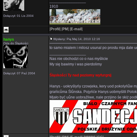
_________________
1910
Dołączył: 01 Lis 2004
[
Profil
]
[
PM
]
[
E-mail
]
hanys
Wysłany: Pią Maj 14, 2010 12:16
Oda do Śląskości
to samo mialem i milosz usunal po prostu mja date 
_________________
Nas nie obchodzi co o nas myślicie
My się bawimy i was pierdolimy
Dołączył: 07 Paź 2004
Śląskości Ty nad poziomy wyfurgnij
Hanys - uokryślyńy czowjeka, kery uod pokolyńůw mj
grańicůma Ślůnska. Pojyńće Hanys uobmyślili Polok
Mjało być uůne uobraźliwe, nale przijino śe skiż p