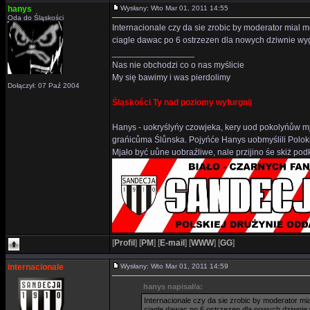
hanys
Wysłany: Wto Mar 01, 2011 14:55
Oda do Śląskości
Internacionale czy da sie zrobic by moderator mial 
ciagle dawac po 6 ostrzezen dla nowych dziwnie wy
_________________
Nas nie obchodzi co o nas myślicie
My się bawimy i was pierdolimy
Dołączył: 07 Paź 2004
Śląskości Ty nad poziomy wyfurgnij
Hanys - uokryślyńy czowjeka, kery uod pokolyńůw mj
grańicůma Ślůnska. Pojyńće Hanys uobmyślili Polok
Mjało być uůne uobraźliwe, nale przijino śe skiż p
[
Profil
]
[
PM
]
[
E-mail
]
[
WWW
]
[
GG
]
internacionale
Wysłany: Wto Mar 01, 2011 14:59
hanys napisał/a:
Internacionale czy da sie zrobic by moderator mi
ciagle dawac po 6 ostrzezen dla nowych dziwnie