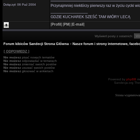
Dołączył: 06 Paź 2004
Przynajmniej niektórzy pierwszy raz w życiu cycki wid
_________________
GDZIE KUCHAREK SZEŚĆ TAM WIÓRY LECĄ
[
Profil
]
[
PM
]
[
E-mail
]
Wyświetl posty z ostatnich:
Forum kibiców Sandecji Strona Główna
»
Nasze forum i strony internetowe, facebo
[ ODPOWIEDZ ]
Nie możesz
pisać nowych tematów
Nie możesz
odpowiadać w tematach
Nie możesz
zmieniać swoich postów
Nie możesz
usuwać swoich postów
Nie możesz
głosować w ankietach
Powered by
phpBB
mo
Sandecja.org The
Strona wygenerowa