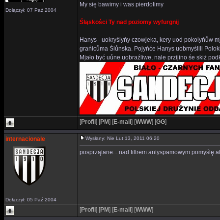
My się bawimy i was pierdolimy
Dołączył: 07 Paź 2004
Śląskości Ty nad poziomy wyfurgnij
Hanys - uokryślyńy czowjeka, kery uod pokolyńůw mj
grańicůma Ślůnska. Pojyńće Hanys uobmyślili Polok
Mjało być uůne uobraźliwe, nale przijino śe skiż p
[
Profil
]
[
PM
]
[
E-mail
]
[
WWW
]
[
GG
]
internacionale
Wysłany: Nie Lut 13, 2011 06:20
posprzątane... nad filtrem antyspamowym pomyślę ale 
Dołączył: 05 Paź 2004
[
Profil
]
[
PM
]
[
E-mail
]
[
WWW
]