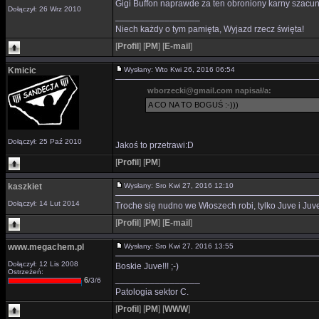
Gigi Buffon naprawde za ten obroniony karny szacun!
Dołączył: 26 Wrz 2010
_________________
Niech każdy o tym pamięta, Wyjazd rzecz święta!
[
Profil
]
[
PM
]
[
E-mail
]
Kmicic
Wysłany: Wto Kwi 26, 2016 06:54
wborzecki@gmail.com napisał/a:
A CO NA TO BOGUŚ :-)))
Dołączył: 25 Paź 2010
Jakoś to przetrawi:D
[
Profil
]
[
PM
]
kaszkiet
Wysłany: Sro Kwi 27, 2016 12:10
Dołączył: 14 Lut 2014
Troche się nudno we Włoszech robi, tylko Juve i Juv
[
Profil
]
[
PM
]
[
E-mail
]
www.megachem.pl
Wysłany: Sro Kwi 27, 2016 13:55
Dołączył: 12 Lis 2008
Boskie Juve!!! ;-)
Ostrzeżeń:
_________________
6
/3/6
Patologia sektor C.
[
Profil
]
[
PM
]
[
WWW
]