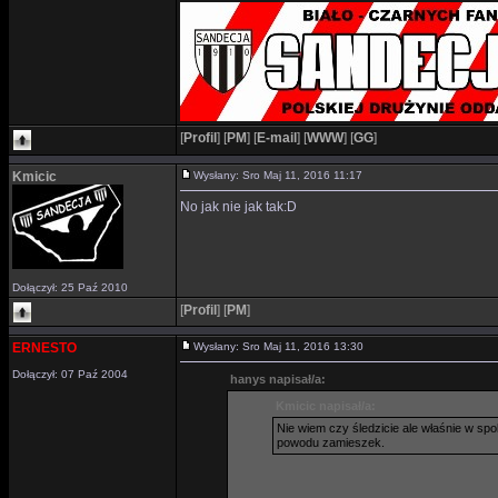
[
Profil
]
[
PM
]
[
E-mail
]
[
WWW
]
[
GG
]
Kmicic
Wysłany: Sro Maj 11, 2016 11:17
No jak nie jak tak:D
Dołączył: 25 Paź 2010
[
Profil
]
[
PM
]
ERNESTO
Wysłany: Sro Maj 11, 2016 13:30
Dołączył: 07 Paź 2004
hanys napisał/a:
Kmicic napisał/a:
Nie wiem czy śledzicie ale właśnie w sp
powodu zamieszek.