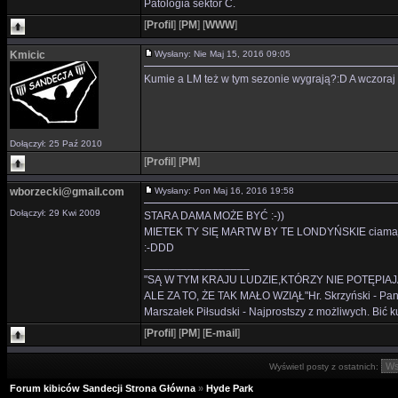
Patologia sektor C.
[
Profil
]
[
PM
]
[
WWW
]
Kmicic
Wysłany: Nie Maj 15, 2016 09:05
Kumie a LM też w tym sezonie wygrają?:D A wczoraj 
Dołączył: 25 Paź 2010
[
Profil
]
[
PM
]
wborzecki@gmail.com
Wysłany: Pon Maj 16, 2016 19:58
Dołączył: 29 Kwi 2009
STARA DAMA MOŻE BYĆ :-))
MIETEK TY SIĘ MARTW BY TE LONDYŃSKIE ciamajd
:-DDD
_________________
"SĄ W TYM KRAJU LUDZIE,KTÓRZY NIE POTĘPIAJ
ALE ZA TO, ŻE TAK MAŁO WZIĄŁ"Hr. Skrzyński - Panie 
Marszałek Piłsudski - Najprostszy z możliwych. Bić ku
[
Profil
]
[
PM
]
[
E-mail
]
Wyświetl posty z ostatnich:
Forum kibiców Sandecji Strona Główna
»
Hyde Park