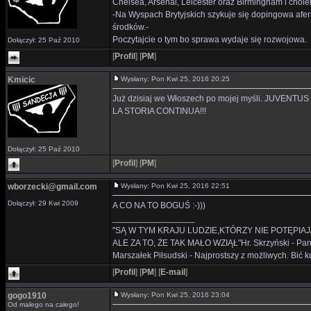
Chelsea, Arsenal, Leicester oraz Birmingham i chole
-Na Wyspach Brytyjskich szykuje się dopingowa afe
środków.-
Poczytajcie o tym bo sprawa wydaje się rozwojowa.
Dołączył: 25 Paź 2010
[
Profil
]
[
PM
]
Kmicic
Wysłany: Pon Kwi 25, 2016 20:25
Już dzisiaj we Włoszech po mojej myśli. JUVENTUS
LA STORIA CONTINUA!!!
Dołączył: 25 Paź 2010
[
Profil
]
[
PM
]
wborzecki@gmail.com
Wysłany: Pon Kwi 25, 2016 22:51
Dołączył: 29 Kwi 2009
A CO NA TO BOGUŚ :-)))
_________________
"SĄ W TYM KRAJU LUDZIE,KTÓRZY NIE POTĘPIAJ
ALE ZA TO, ŻE TAK MAŁO WZIĄŁ"Hr. Skrzyński - Panie 
Marszałek Piłsudski - Najprostszy z możliwych. Bić ku
[
Profil
]
[
PM
]
[
E-mail
]
gogo1910
Wysłany: Pon Kwi 25, 2016 23:04
Od małego na całego!