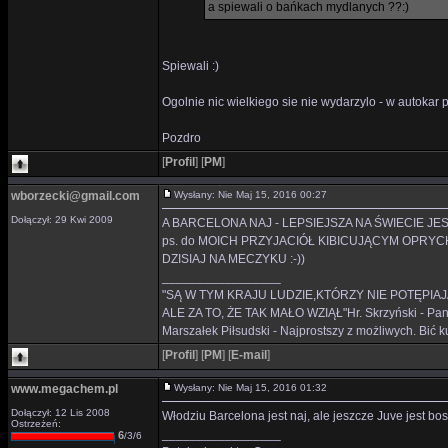
a spiewali o bańkach mydlanych ??:)
Spiewali :)
Ogolnie nic wielkiego sie nie wydarzylo - w autokar pi
Pozdro
[
Profil
]
[
PM
]
wborzecki@gmail.com
Wysłany: Nie Maj 15, 2016 00:27
Dołączył: 29 Kwi 2009
A BARCELONA NAJ - LEPSIEJSZA NA ŚWIECIE JEST :P
ps. do MOICH PRZYJACIÓŁ KIBICUJĄCYM OPRYC
DZISIAJ NA MECZYKU :-))
_________________
"SĄ W TYM KRAJU LUDZIE,KTÓRZY NIE POTĘPIAJ
ALE ZA TO, ŻE TAK MAŁO WZIĄŁ"Hr. Skrzyński - Panie 
Marszałek Piłsudski - Najprostszy z możliwych. Bić ku
[
Profil
]
[
PM
]
[
E-mail
]
www.megachem.pl
Wysłany: Nie Maj 15, 2016 01:32
Dołączył: 12 Lis 2008
Włodziu Barcelona jest naj, ale jeszcze Juve jest b
Ostrzeżeń:
_________________
6
/3/6