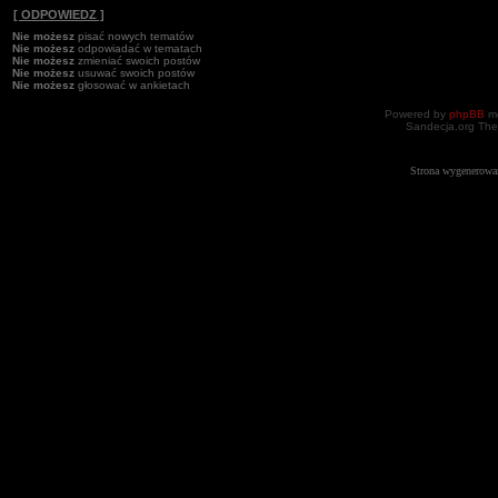
[ ODPOWIEDZ ]
Nie możesz
pisać nowych tematów
Nie możesz
odpowiadać w tematach
Nie możesz
zmieniać swoich postów
Nie możesz
usuwać swoich postów
Nie możesz
głosować w ankietach
Powered by
phpBB
mo
Sandecja.org The
Strona wygenerowa