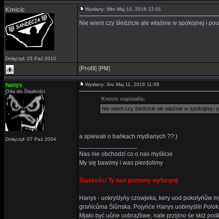
Kmicic
Wysłany: Wto Maj 10, 2016 22:01
Nie wiem czy śledzicie ale właśnie w spokojnej i 
Dołączył: 25 Paź 2010
[
Profil
]
[
PM
]
hanys
Wysłany: Sro Maj 11, 2016 11:09
Oda do Śląskości
Kmicic napisał/a:
Nie wiem czy śledzicie ale właśnie w spokojnej 
a spiewali o bańkach mydlanych ??:)
Dołączył: 07 Paź 2004
_________________
Nas nie obchodzi co o nas myślicie
My się bawimy i was pierdolimy
Śląskości Ty nad poziomy wyfurgnij
Hanys - uokryślyńy czowjeka, kery uod pokolyńůw mj
grańicůma Ślůnska. Pojyńće Hanys uobmyślili Polok
Mjało być uůne uobraźliwe, nale przijino śe skiż p