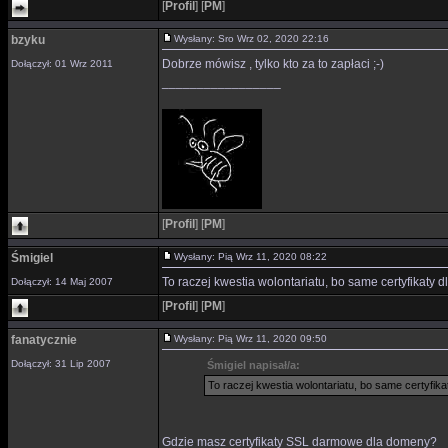
[
Profil
]
[
PM
]
bzyku
Wysłany: Sro Wrz 02, 2020 22:16
Dobrze mówisz , tylko kto za to zapłaci ;-)
Dołączył: 01 Wrz 2011
_________________
[
Profil
]
[
PM
]
Śmigiel
Wysłany: Pią Wrz 11, 2020 08:22
To raczej kwestia wolontariatu, bo same certyfikaty
Dołączył: 14 Maj 2007
[
Profil
]
[
PM
]
fanatycznie
Wysłany: Pią Wrz 11, 2020 09:50
Dołączył: 31 Lip 2007
Śmigiel napisał/a:
To raczej kwestia wolontariatu, bo same certyfi
Gdzie masz certyfikaty SSL darmowe dla domeny?