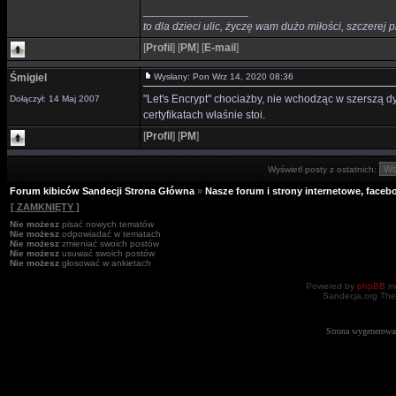
_________________
to dla dzieci ulic, życzę wam dużo miłości, szczerej p
[
Profil
]
[
PM
]
[
E-mail
]
Śmigiel
Wysłany: Pon Wrz 14, 2020 08:36
"Let's Encrypt" chociażby, nie wchodząc w szerszą dy
Dołączył: 14 Maj 2007
certyfikatach właśnie stoi.
[
Profil
]
[
PM
]
Wyświetl posty z ostatnich:
Forum kibiców Sandecji Strona Główna
»
Nasze forum i strony internetowe, facebo
[ ZAMKNIĘTY ]
Nie możesz
pisać nowych tematów
Nie możesz
odpowiadać w tematach
Nie możesz
zmieniać swoich postów
Nie możesz
usuwać swoich postów
Nie możesz
głosować w ankietach
Powered by
phpBB
mo
Sandecja.org The
Strona wygenerowa