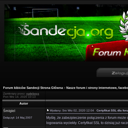
Forum kibiców Sandecji Strona Główna
»
Nasze forum i strony internetowe, facebo
Zamknięty przez:
rudeboyz
Pon Wrz 14, 2020 10:13
Autor
Śmigiel
Wysłany: Sro Wrz 02, 2020 12:04
Certyfikat SSL dla for
Myślę, że zabezpieczenie połączenia z forum może o
Dołączył: 14 Maj 2007
logowania wyciekły. Certyfikat SSL to dzisiaj już racz