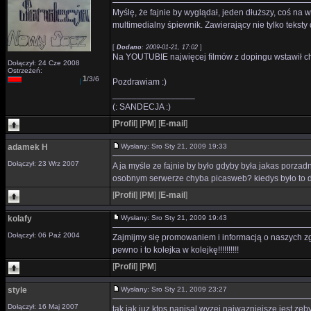
Myślę, że fajnie by wyglądał, jeden dłuższy, coś na 
multimedialny śpiewnik. Zawierający nie tylko teksty
[
Dodano
: 2009-01-21, 17:02
]
Na YOUTUBIE najwięcej filmów z dopingu wstawił ch
Dołączył: 24 Cze 2008
Ostrzeżeń:
1
/3/6
Pozdrawiam :)
_________________
(: SANDECJA :)
[
Profil
]
[
PM
]
[
E-mail
]
adamek H
Wysłany: Sro Sty 21, 2009 19:33
Dołączył: 23 Wrz 2007
A ja myśle ze fajnie by było gdyby była jakas porzad
osobnym serwerze chyba picasweb? kiedys było to d
[
Profil
]
[
PM
]
[
E-mail
]
kolafy
Wysłany: Sro Sty 21, 2009 19:43
Dołączył: 06 Paź 2004
Zajmijmy się promowaniem i informacją o naszych zgo
pewno i to kolejka w kolejkę!!!!!!!!!!
[
Profil
]
[
PM
]
style
Wysłany: Sro Sty 21, 2009 23:27
Dołączył: 16 Maj 2007
tak jak juz ktos napisal wyzej najwazniejsze jest zeb