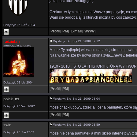
jaką nasz klub zasługuje ;)
Czekam w tym miejscu na Wasze propozycje, co chcie
Wam się podobają i z których można by coś zapożyczy
Dołączył: 05 Paź 2004
[
Profil
]
[
PM
]
[
E-mail
]
[
WWW
]
radziufan
Wysłany: Sro Sty 21, 2009 07:12
from cradle to grave
Miłosz Ty najlepiej wiesz co na takiej stronce powin
Naajważniejsze by nowa strona żyła....newsy, felietony
_________________
1910 - 2010 ...STO LAT HISTORII KTÓRĄ WY TWO
Dołączył: 01 Lis 2004
[
Profil
]
[
PM
]
polak_ns
Wysłany: Sro Sty 21, 2009 08:04
Dołączył: 25 Wrz 2007
może chat klubowy, zdjecia i cena pamiątek, które s
[
Profil
]
[
PM
]
swir
Wysłany: Sro Sty 21, 2009 08:59
Dołączył: 25 Sie 2007
moze nie cena pamiatek a mini sklep internetowy z 