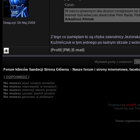
Cytat:
W meczu jesiennym obu drużyn rozegranym na stad
bramek byli wówczas dwukrotnie Piotr Bania, Piot
Arkadiusz Klimek
.
Dołączył: 08 Maj 2008
Z tego co pamiętam to są chyba zawodnicy Jezioraka (
Kuźmińczuk w tym jednego po ładnym strzale z woln
[
Profil
]
[
PM
]
[
E-mail
]
Wyświetl posty z ostatnich:
Forum kibiców Sandecji Strona Główna
»
Nasze forum i strony internetowe, facebo
[ ODPOWIEDZ ]
Nie możesz
pisać nowych tematów
Nie możesz
odpowiadać w tematach
Nie możesz
zmieniać swoich postów
Nie możesz
usuwać swoich postów
Nie możesz
głosować w ankietach
Powered by
phpBB
mo
Sandecja.org The
Strona wygenerowa