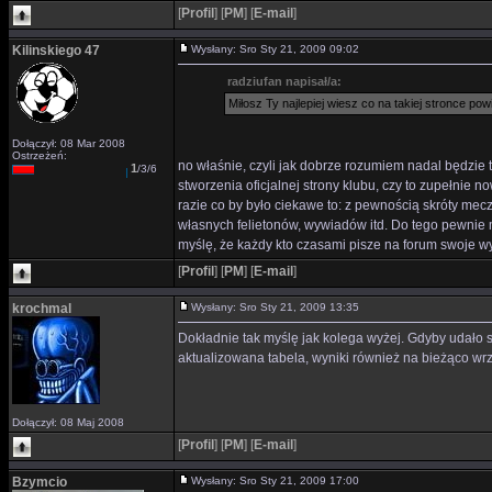
[
Profil
]
[
PM
]
[
E-mail
]
Kilinskiego 47
Wysłany: Sro Sty 21, 2009 09:02
radziufan napisał/a:
Miłosz Ty najlepiej wiesz co na takiej stronce powi
Dołączył: 08 Mar 2008
Ostrzeżeń:
no właśnie, czyli jak dobrze rozumiem nadal będzie to
1
/3/6
stworzenia oficjalnej strony klubu, czy to zupełnie 
razie co by było ciekawe to: z pewnością skróty mecz
własnych felietonów, wywiadów itd. Do tego pewnie 
myślę, że każdy kto czasami pisze na forum swoje 
[
Profil
]
[
PM
]
[
E-mail
]
krochmal
Wysłany: Sro Sty 21, 2009 13:35
Dokładnie tak myślę jak kolega wyżej. Gdyby udało si
aktualizowana tabela, wyniki również na bieżąco wr
Dołączył: 08 Maj 2008
[
Profil
]
[
PM
]
[
E-mail
]
Bzymcio
Wysłany: Sro Sty 21, 2009 17:00