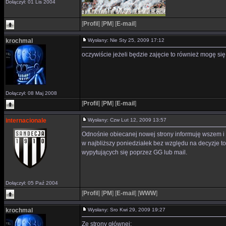
Dołączył: 01 Lis 2004
[
Profil
]
[
PM
]
[
E-mail
]
krochmal
Wysłany: Nie Sty 25, 2009 17:12
oczywiście jeżeli będzie zajęcie to również mogę si
Dołączył: 08 Maj 2008
[
Profil
]
[
PM
]
[
E-mail
]
internacionale
Wysłany: Czw Lut 12, 2009 13:57
Odnośnie obiecanej nowej strony informuję wszem i 
w najbliższy poniedziałek bez względu na decyzje to
wypytujących się poprzez GG lub mail.
Dołączył: 05 Paź 2004
[
Profil
]
[
PM
]
[
E-mail
]
[
WWW
]
krochmal
Wysłany: Sro Kwi 29, 2009 19:27
Ze strony głównej: