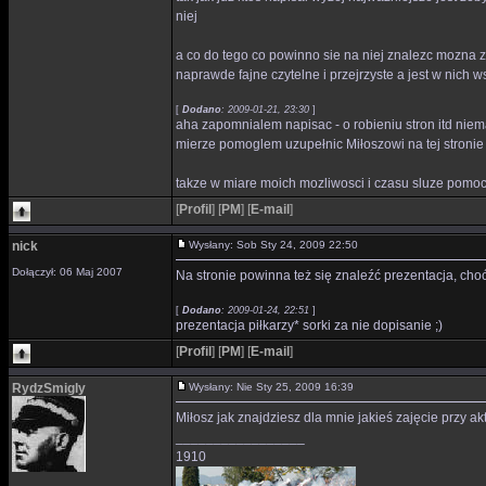
niej
a co do tego co powinno sie na niej znalezc mozna z
naprawde fajne czytelne i przejrzyste a jest w nich ws
[
Dodano
: 2009-01-21, 23:30
]
aha zapomnialem napisac - o robieniu stron itd niem
mierze pomoglem uzupełnic Miłoszowi na tej stronie d
takze w miare moich mozliwosci i czasu sluze pomo
[
Profil
]
[
PM
]
[
E-mail
]
nick
Wysłany: Sob Sty 24, 2009 22:50
Dołączył: 06 Maj 2007
Na stronie powinna też się znaleźć prezentacja, choć
[
Dodano
: 2009-01-24, 22:51
]
prezentacja piłkarzy* sorki za nie dopisanie ;)
[
Profil
]
[
PM
]
[
E-mail
]
RydzSmigly
Wysłany: Nie Sty 25, 2009 16:39
Miłosz jak znajdziesz dla mnie jakieś zajęcie przy ak
_________________
1910