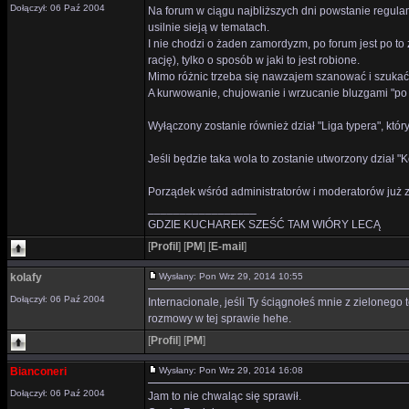
Dołączył: 06 Paź 2004
Na forum w ciągu najbliższych dni powstanie regul
usilnie sieją w tematach.
I nie chodzi o żaden zamordyzm, po forum jest po to
rację), tylko o sposób w jaki to jest robione.
Mimo różnic trzeba się nawzajem szanować i szukać 
A kurwowanie, chujowanie i wrzucanie bluzgami "po 
Wyłączony zostanie również dział "Liga typera", który
Jeśli będzie taka wola to zostanie utworzony dział "K
Porządek wśród administratorów i moderatorów już zo
_________________
GDZIE KUCHAREK SZEŚĆ TAM WIÓRY LECĄ
[
Profil
]
[
PM
]
[
E-mail
]
kolafy
Wysłany: Pon Wrz 29, 2014 10:55
Dołączył: 06 Paź 2004
Internacionale, jeśli Ty ściągnołeś mnie z zielonego
rozmowy w tej sprawie hehe.
[
Profil
]
[
PM
]
Bianconeri
Wysłany: Pon Wrz 29, 2014 16:08
Dołączył: 06 Paź 2004
Jam to nie chwaląc się sprawił.