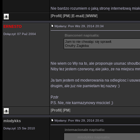
Nie bardzo rozumiem o jaką stronę internetową miał
[
Profil
]
[
PM
]
[
E-mail
]
[
WWW
]
ERNESTO
Wysłany: Pon Wrz 29, 2014 20:34
Dołączył: 07 Paź 2004
Bianconeri napisał/a:
Jam to nie chwaląc się sprawił.
Onufry Zagłoba
Nie wiem co Wy na to, ale proponuje usunac shoutboxa
Niby tez jestem czerwony, ale jako, ze na miejscu 
Ja tam jestem od moderowania na odleglosc i usuwan
drugim, ale juz nie pamietam tej nazwy :)
Pzdr
P.S. Nie, nie karmazynowy msciciel ;)
[
Profil
]
[
PM
]
mlodykks
Wysłany: Pon Wrz 29, 2014 20:41
Dołączył: 15 Sie 2010
internacionale napisał/a:
mlodykks napisał/a: