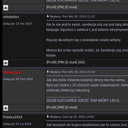
GDZIE KUCHAREK SZEŚĆ TAM WIÓRY LECĄ
[
Profil
]
[
PM
]
[
E-mail
]
mlodykks
Wysłany: Pon Wrz 29, 2014 21:22
Dołączył: 15 Sie 2010
Ale to nie jest to samo, sandecja.org nie jest taką 
fanpage Sączersi z sektora f, jest dobrze utrzymywa
Raczej skusiłbym się o powstanie nowej witryny.
Można też w ten sposób zrobić, że Sandecje.org zmode
klubie.
[
Profil
]
[
PM
]
[
E-mail
]
[
GG
]
Bianconeri
Wysłany: Pon Wrz 29, 2014 21:33
Dołączył: 06 Paź 2004
Jak dla mnie robienie kolejnej strony nie ma sensu.
Było już chyba z 10 różnych super wspaniałych, któr
umierały śmiercią naturalną.
_________________
GDZIE KUCHAREK SZEŚĆ TAM WIÓRY LECĄ
[
Profil
]
[
PM
]
[
E-mail
]
Polska1910
Wysłany: Czw Lip 02, 2015 14:50
Dołączył: 01 Lis 2014
Jak wysylam do kogos wiadomosc pw to czemu ona je