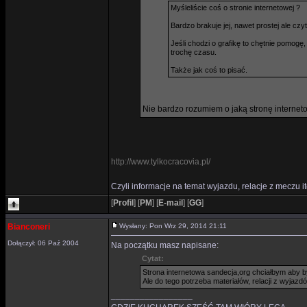
Myśleliście coś o stronie internetowej ?
Bardzo brakuje jej, nawet prostej ale czyt
Jeśli chodzi o grafikę to chętnie pomog
trochę czasu.
Także jak coś to pisać.
Nie bardzo rozumiem o jaką stronę internet
http://www.tylkocracovia.pl/
Czyli informacje na temat wyjazdu, relacje z meczu it
[
Profil
]
[
PM
]
[
E-mail
]
[
GG
]
Bianconeri
Wysłany: Pon Wrz 29, 2014 21:11
Dołączył: 06 Paź 2004
Na początku masz napisane:
Cytat:
Strona internetowa sandecja,org chciałbym aby był
Ale do tego potrzeba materiałów, relacji z wyjazd
_________________