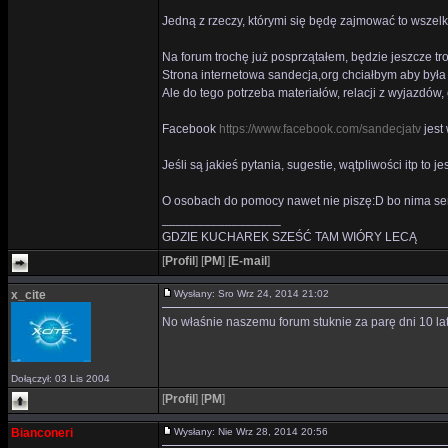
Jedną z rzeczy, którymi się będę zajmować to wszelki
Na forum trochę już posprzątałem, będzie jeszcze tro
Strona internetowa sandecja,org chciałbym aby była b
Ale do tego potrzeba materiałów, relacji z wyjazdów,
Facebook
https://www.facebook.com/sandecjatv
jest
Jeśli są jakieś pytania, sugestie, wątpliwości itp to j
O osobach do pomocy nawet nie piszę:D bo nima se
_________________
GDZIE KUCHAREK SZEŚĆ TAM WIÓRY LECĄ
[
Profil
]
[
PM
]
[
E-mail
]
x_cite
Wysłany: Sro Wrz 24, 2014 21:02
No właśnie naszemu forum stuknie za parę dni 10 lat
Dołączył: 03 Lis 2004
[
Profil
]
[
PM
]
Bianconeri
Wysłany: Nie Wrz 28, 2014 20:56