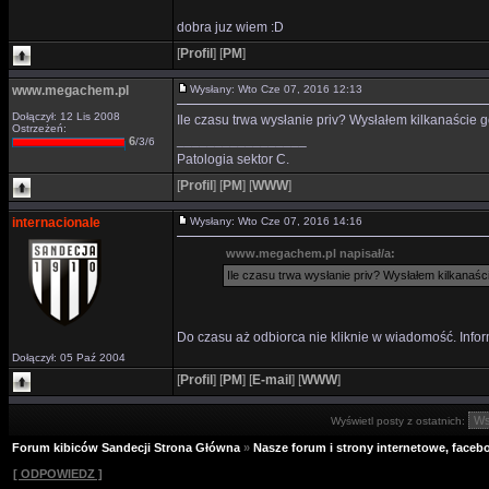
dobra juz wiem :D
[
Profil
]
[
PM
]
www.megachem.pl
Wysłany: Wto Cze 07, 2016 12:13
Dołączył: 12 Lis 2008
Ile czasu trwa wysłanie priv? Wysłałem kilkanaście go
Ostrzeżeń:
_________________
6
/3/6
Patologia sektor C.
[
Profil
]
[
PM
]
[
WWW
]
internacionale
Wysłany: Wto Cze 07, 2016 14:16
www.megachem.pl napisał/a:
Ile czasu trwa wysłanie priv? Wysłałem kilkanaście
Do czasu aż odbiorca nie kliknie w wiadomość. Infor
Dołączył: 05 Paź 2004
[
Profil
]
[
PM
]
[
E-mail
]
[
WWW
]
Wyświetl posty z ostatnich:
Forum kibiców Sandecji Strona Główna
»
Nasze forum i strony internetowe, facebo
[ ODPOWIEDZ ]