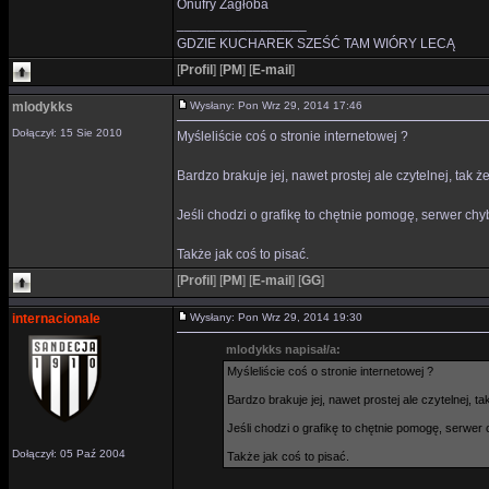
Onufry Zagłoba
_________________
GDZIE KUCHAREK SZEŚĆ TAM WIÓRY LECĄ
[
Profil
]
[
PM
]
[
E-mail
]
mlodykks
Wysłany: Pon Wrz 29, 2014 17:46
Dołączył: 15 Sie 2010
Myśleliście coś o stronie internetowej ?
Bardzo brakuje jej, nawet prostej ale czytelnej, tak ż
Jeśli chodzi o grafikę to chętnie pomogę, serwer ch
Także jak coś to pisać.
[
Profil
]
[
PM
]
[
E-mail
]
[
GG
]
internacionale
Wysłany: Pon Wrz 29, 2014 19:30
mlodykks napisał/a:
Myśleliście coś o stronie internetowej ?
Bardzo brakuje jej, nawet prostej ale czytelnej, t
Jeśli chodzi o grafikę to chętnie pomogę, serwe
Dołączył: 05 Paź 2004
Także jak coś to pisać.