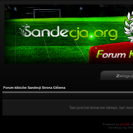
Forum kibiców Sandecji Strona Główna
Taki post lub temat nie istnieje, być mo
Powered by
phpBB
mo
Sandecja.org The