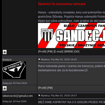
Śląskości Ty nad poziomy wyfurgnij
Hanys - uokryślyńy czowjeka, kery uod pokolyńůw mj
grańicůma Ślůnska. Pojyńće Hanys uobmyślili Polok
Mjało być uůne uobraźliwe, nale przijino śe skiż p
[
Profil
]
[
PM
]
[
E-mail
]
[
WWW
]
[
GG
]
Kmicic
Wysłany: Pią Mar 02, 2018 19:42
Rano lodowata piana i czacha nie trzeszczy, potem dru
nieświadomce ale za to bezstresowo;D
Dołączył: 25 Paź 2010
[
Profil
]
[
PM
]
wborzecki@gmail.com
Wysłany: Pią Mar 02, 2018 19:47
Dołączył: 29 Kwi 2009
WEŹ DWIE ASPIRYNY NA 3-5 GODZIN PRZED PIC