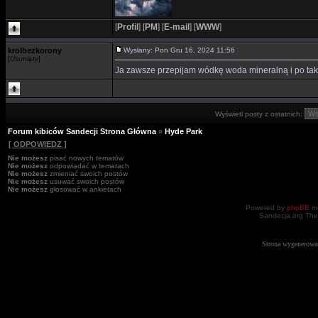
[
Profil
]
[
PM
]
[
E-mail
]
[
WWW
]
krolbezkorony
Wysłany: Pon Gru 16, 2024 11:56
[
Usunięty
]
Ja zawsze przepijam wódkę woda mineralną i po ta
Wyświetl posty z ostatnich:
Forum kibiców Sandecji Strona Główna
»
Hyde Park
[ ODPOWIEDZ ]
Nie możesz
pisać nowych tematów
Nie możesz
odpowiadać w tematach
Nie możesz
zmieniać swoich postów
Nie możesz
usuwać swoich postów
Nie możesz
głosować w ankietach
Powered by
phpBB
mo
Sandecja.org The
Strona wygenerowa