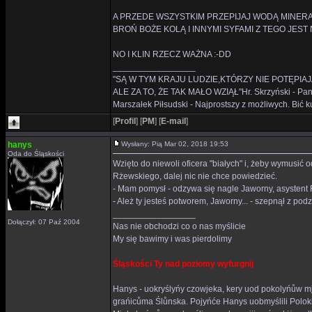
A PRZEDE WSZYSTKIM PRZEPIJAJ WODĄ MINER
BROŃ BOŻE KOLĄ I INNYMI SYFAMI Z TEGO JEST
NO I KLIN RZECZ WAŻNA :-DD
_________________
"SĄ W TYM KRAJU LUDZIE,KTÓRZY NIE POTĘPIAJ
ALE ZA TO, ŻE TAK MAŁO WZIĄŁ"Hr. Skrzyński - Panie 
Marszałek Piłsudski - Najprostszy z możliwych. Bić ku
[
Profil
]
[
PM
]
[
E-mail
]
hanys
Wysłany: Pią Mar 02, 2018 19:53
Oda do Śląskości
Wzięto do niewoli oficera "białych" i, żeby wymusić o
Rżewskiego, dalej nic nie chce powiedzieć.
- Mam pomysł - odzywa się nagle Jaworny, asystent R
- Ależ ty jesteś potworem, Jaworny... - szepnął z po
_________________
Dołączył: 07 Paź 2004
Nas nie obchodzi co o nas myślicie
My się bawimy i was pierdolimy
Śląskości Ty nad poziomy wyfurgnij
Hanys - uokryślyńy czowjeka, kery uod pokolyńůw mj
grańicůma Ślůnska. Pojyńće Hanys uobmyślili Polok