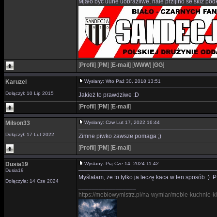
Mjało być uůne uobraźliwe, nale przijino śe skiż p
[
Profil
]
[
PM
]
[
E-mail
]
[
WWW
]
[
GG
]
Karuzel
Wysłany: Wto Paź 30, 2018 13:51
Dołączył: 10 Lip 2015
Jakież to prawdziwe :D
[
Profil
]
[
PM
]
[
E-mail
]
Milson33
Wysłany: Czw Lut 17, 2022 16:44
Dołączył: 17 Lut 2022
Zimne piwko zawsze pomaga ;)
[
Profil
]
[
PM
]
[
E-mail
]
Dusia19
Wysłany: Pią Cze 14, 2024 11:42
Dusia19
Myślałam, że to tylko ja leczę kaca w ten sposób :) :P
Dołączyła: 14 Cze 2024
_________________
https://meblowymistrz.pl/na-wymiar/meble-kuchnie-k