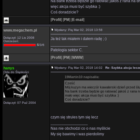
Na bank trzeba będzie go ratować jakoś z rana na 
więc akcja musi być szybka :)
Coś doradzicie?
[
Profil
]
[
PM
]
[
E-mail
]
www.megachem.pl
Wysłany: Pią Mar 02, 2018 13:58
Dołączył: 12 Lis 2008
Ja też tak miałem i dałem radę ;-)
Ostrzeżeń:
_________________
6
/3/6
Patologia sektor C.
[
Profil
]
[
PM
]
[
WWW
]
hanys
Wysłany: Pią Mar 02, 2018 14:02
Re: Szybka akcja lecze
Oda do Śląskości
19Martin10 napisał/a:
Cześć
Mój kuzyn ma wieczór kawalerski dzień przed śl
Na bank trzeba będzie go ratować jakoś z rana 
mało więc akcja musi być szybka :)
Coś doradzicie?
Dołączył: 07 Paź 2004
czym się strules tym się lecz
_________________
Nas nie obchodzi co o nas myślicie
My się bawimy i was pierdolimy