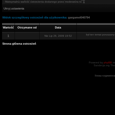
- Maksymalna wartość ostrzeżenia dodanego przez moderatora to:
1
Ukryj ustawienia
Widok szczegółowy ostrzeżeń dla użytkownika:
gargamel040794
Wartość
Otrzymane od
Data
był ten temat poruszany 
1
Nie Lip 26, 2009 19:52
Strona główna ostrzeżeń
Powered by
phpBB
mo
Sandecja.org The
Strona wygenerowa