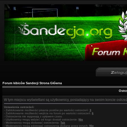
Forum kibiców Sandecji Strona Główna
Ostr
W tym miejscu wyświetlani są użytkownicy, posiadający na swoim koncie ostrze
Ustawienia ostrzeżeń:
- Zablokowanie możliwości pisania postów po wartości ostrzeżeń:
3
- Zablokowanie możliwości wejścia na forum po wartości ostrzeżeń:
6
- Ostrzeżenia nie wygasają z upływem czasu
- Użytkownicy mogą widzieć od kogo dostali ostrzeżenie:
Nie
- Moderatorzy mogą dodawać ostrzeżenia:
Tak
- Moderatorzy mogą edytować ostrzeżenia dodane przez innych:
Nie