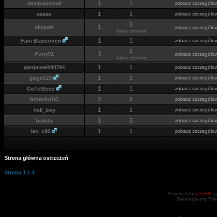
1
1
devilpaintball
zobacz szczegóło
1
1
eeeee
zobacz szczegóło
3
1
ekspert
zobacz szczegóło
zakaz pisania
1
1
Fani Bianconeri
zobacz szczegóło
3
3
Funy91
zobacz szczegóło
zakaz pisania
1
1
gargamel040794
zobacz szczegóło
1
1
gogo123
zobacz szczegóło
1
1
GoToSleep
zobacz szczegóło
2
2
GrzechuDC
zobacz szczegóło
1
1
hell_boy
zobacz szczegóło
1
2
hołota
zobacz szczegóło
1
1
ian_c80
zobacz szczegóło
Strona główna ostrzeżeń
Strona
1
z
4
Powered by
phpBB
mo
Sandecja.org The