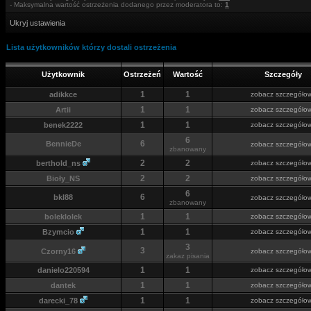
- Maksymalna wartość ostrzeżenia dodanego przez moderatora to:
1
Ukryj ustawienia
Lista użytkowników którzy dostali ostrzeżenia
Użytkownik
Ostrzeżeń
Wartość
Szczegóły
1
1
adikkce
zobacz szczegóło
1
1
Artii
zobacz szczegóło
1
1
benek2222
zobacz szczegóło
6
6
BennieDe
zobacz szczegóło
zbanowany
2
2
berthold_ns
zobacz szczegóło
2
2
Bioły_NS
zobacz szczegóło
6
6
bkl88
zobacz szczegóło
zbanowany
1
1
boleklolek
zobacz szczegóło
1
1
Bzymcio
zobacz szczegóło
3
3
Czorny16
zobacz szczegóło
zakaz pisania
1
1
danielo220594
zobacz szczegóło
1
1
dantek
zobacz szczegóło
1
1
darecki_78
zobacz szczegóło