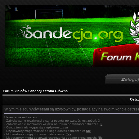
Forum kibiców Sandecji Strona Główna
Ostr
W tym miejscu wyświetlani są użytkownicy, posiadający na swoim koncie ostrze
Ustawienia ostrzeżeń:
- Zablokowanie możliwości pisania postów po wartości ostrzeżeń:
3
- Zablokowanie możliwości wejścia na forum po wartości ostrzeżeń:
6
- Ostrzeżenia nie wygasają z upływem czasu
- Użytkownicy mogą widzieć od kogo dostali ostrzeżenie:
Nie
- Moderatorzy mogą dodawać ostrzeżenia:
Tak
- Moderatorzy mogą edytować ostrzeżenia dodane przez innych:
Nie