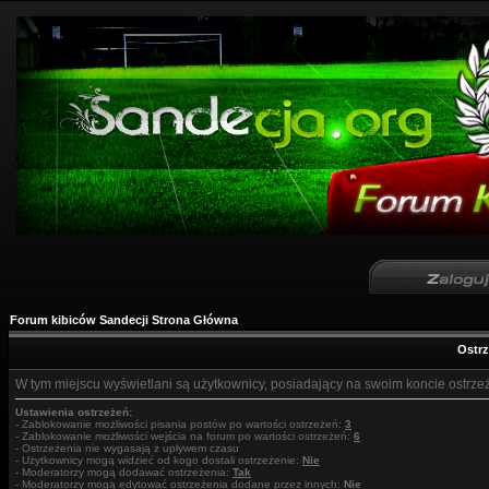
Forum kibiców Sandecji Strona Główna
Ostr
W tym miejscu wyświetlani są użytkownicy, posiadający na swoim koncie ostrze
Ustawienia ostrzeżeń:
- Zablokowanie możliwości pisania postów po wartości ostrzeżeń:
3
- Zablokowanie możliwości wejścia na forum po wartości ostrzeżeń:
6
- Ostrzeżenia nie wygasają z upływem czasu
- Użytkownicy mogą widzieć od kogo dostali ostrzeżenie:
Nie
- Moderatorzy mogą dodawać ostrzeżenia:
Tak
- Moderatorzy mogą edytować ostrzeżenia dodane przez innych:
Nie