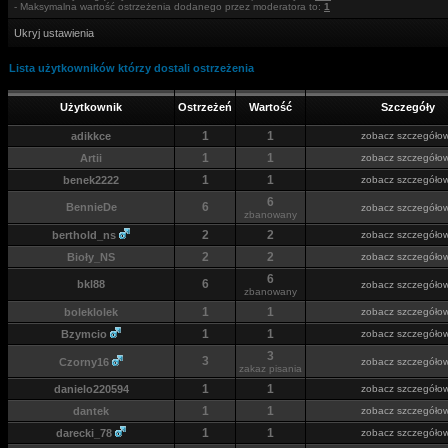
- Maksymalna wartość ostrzeżenia dodanego przez moderatora to:
1
Ukryj ustawienia
Lista użytkowników którzy dostali ostrzeżenia
Użytkownik
Ostrzeżeń
Wartość
Szczegóły
1
1
adikkce
zobacz szczegóło
1
1
Artii
zobacz szczegóło
1
1
benek2222
zobacz szczegóło
6
6
BennieDe
zobacz szczegóło
zbanowany
2
2
berthold_ns
zobacz szczegóło
2
2
Bioły_NS
zobacz szczegóło
6
6
bkl88
zobacz szczegóło
zbanowany
1
1
boleklolek
zobacz szczegóło
1
1
Bzymcio
zobacz szczegóło
3
3
Czorny16
zobacz szczegóło
zakaz pisania
1
1
danielo220594
zobacz szczegóło
1
1
dantek
zobacz szczegóło
1
1
darecki_78
zobacz szczegóło