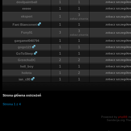
1
1
devilpaintball
zobacz szczegóło
1
1
eeeee
zobacz szczegóło
3
1
ekspert
zobacz szczegóło
zakaz pisania
1
1
Fani Bianconeri
zobacz szczegóło
3
3
Funy91
zobacz szczegóło
zakaz pisania
1
1
gargamel040794
zobacz szczegóło
1
1
gogo123
zobacz szczegóło
1
1
GoToSleep
zobacz szczegóło
2
2
GrzechuDC
zobacz szczegóło
1
1
hell_boy
zobacz szczegóło
1
2
hołota
zobacz szczegóło
1
1
ian_c80
zobacz szczegóło
Strona główna ostrzeżeń
Strona
1
z
4
Powered by
phpBB
mo
Sandecja.org The