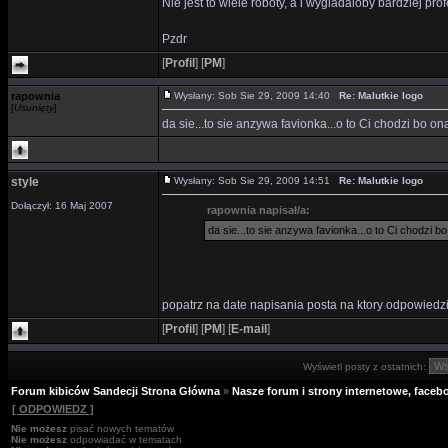
Nie jest to wiele roboty, a i wygladaloby bardziej pro
Pzdr
[
Profil
]
[
PM
]
rapownia
Wysłany: Sob Sie 29, 2009 14:40
Re: Malutkie logo
[
Usunięty
]
da sie...to sie anzywa favionka...o to Ci chodzi bo ona
style
Wysłany: Sob Sie 29, 2009 14:51
Re: Malutkie logo
Dołączył: 16 Maj 2007
rapownia napisał/a:
da sie...to sie anzywa favionka...o to Ci chodzi bo
popatrz na date napisania posta na ktory odpowiedz
[
Profil
]
[
PM
]
[
E-mail
]
Wyświetl posty z ostatnich:
Forum kibiców Sandecji Strona Główna
»
Nasze forum i strony internetowe, facebo
[ ODPOWIEDZ ]
Nie możesz
pisać nowych tematów
Nie możesz
odpowiadać w tematach