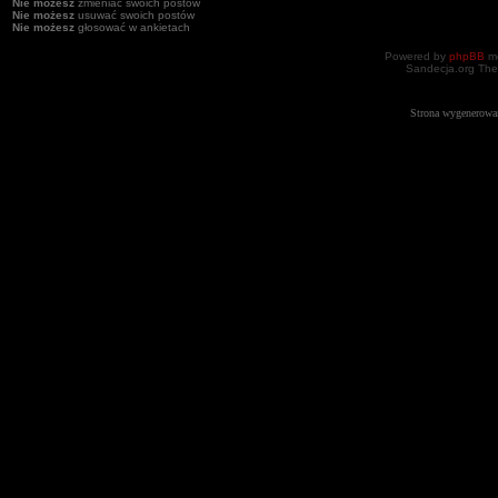
Nie możesz
zmieniać swoich postów
Nie możesz
usuwać swoich postów
Nie możesz
głosować w ankietach
Powered by
phpBB
mo
Sandecja.org The
Strona wygenerowa