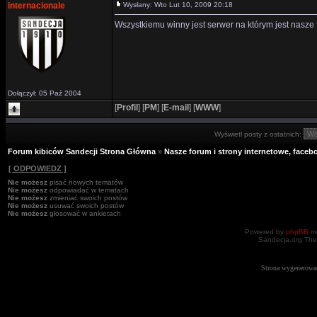
internacionale
Wysłany: Wto Lut 10, 2009 20:18
Wszystkiemu winny jest serwer na którym jest nasze 
Dołączył: 05 Paź 2004
[
Profil
]
[
PM
]
[
E-mail
]
[
WWW
]
Wyświetl posty z ostatnich:
Forum kibiców Sandecji Strona Główna
»
Nasze forum i strony internetowe, facebo
[ ODPOWIEDZ ]
Nie możesz
pisać nowych tematów
Nie możesz
odpowiadać w tematach
Nie możesz
zmieniać swoich postów
Nie możesz
usuwać swoich postów
Nie możesz
głosować w ankietach
Powered by
phpBB
mo
Sandecja.org The
Strona wygenerowa