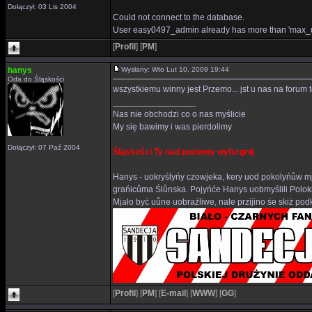
Dołączył: 03 Lis 2004
Could not connect to the database.
User easy0497_admin already has more than 'max_u
[
Profil
]
[
PM
]
hanys
Wysłany: Wto Lut 10, 2009 19:44
Oda do Śląskości
wszystkiemu winny jest Przemo... jst u nas na forum 
_________________
Nas nie obchodzi co o nas myślicie
My się bawimy i was pierdolimy
Dołączył: 07 Paź 2004
Śląskości Ty nad poziomy wyfurgnij
Hanys - uokryślyńy czowjeka, kery uod pokolyńůw mj
grańicůma Ślůnska. Pojyńće Hanys uobmyślili Polok
Mjało być uůne uobraźliwe, nale przijino śe skiż p
[
Profil
]
[
PM
]
[
E-mail
]
[
WWW
]
[
GG
]