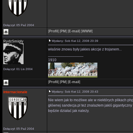
Dołączył: 05 Paź 2004
[
Profil
]
[
PM
]
[
E-mail
]
[
WWW
]
RydzSmigly
Wysłany: Sob Kwi 12, 2008 20:39
właśnie znowu były jakies akccje z trojanem...
_________________
1910
Dołączył: 01 Lis 2004
[
Profil
]
[
PM
]
[
E-mail
]
internacionale
Wysłany: Sob Kwi 12, 2008 20:43
Nie wiem jak to możliwe ale w niektórych plikach php
głównej sandecja.pl też znalazłem jakiś gigantyczn
będzie działać jak należy.
Dołączył: 05 Paź 2004