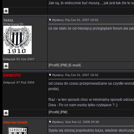
Jak są, to widocznie być muszą..., jak jest tak źle to 
Sekta
Wysłany: Pią Cze 01, 2007 19:02
PCW-Gang`06
co sie stało że od miesięcy przeglądam forum ale j
Dołączył: 01 Cze 2007
[
Profil
]
[
PM
]
[
E-mail
]
ERNESTO
Wysłany: Pią Cze 01, 2007 19:32
Dołączył: 07 Paź 2004
od czasu do czasu przeprowadzane sa czystki wsrod os
posta).
Raz - w ten sposob choc w minimalny sposob odciaz
Dwa - Po co nam osoby tylko czytajace ? ;)
[
Profil
]
[
PM
]
internacionale
Wysłany: Sob Kwi 12, 2008 20:39
Sypła się dzisiaj popołudniu baza, właśnie skończył