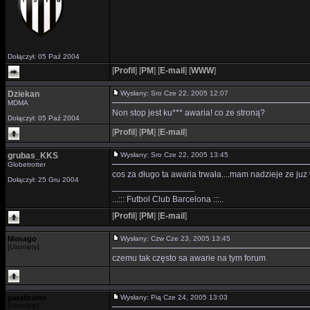
Dołączył: 05 Paź 2004
[
Profil
]
[
PM
]
[
E-mail
]
[
WWW
]
Dziekan
Wysłany: Sro Cze 22, 2005 12:07
MDMA
Non stop jest ku*** awaria! co ze stroną?
Dołączył: 05 Paź 2004
[
Profil
]
[
PM
]
[
E-mail
]
grubas_KKS
Wysłany: Sro Cze 22, 2005 13:45
Globetrotter
cos za długo ta awaria trwała....mam nadzieje ze juz 
Dołączył: 25 Gru 2004
_________________
...::: Futbol Club Barcelona :::..
[
Profil
]
[
PM
]
[
E-mail
]
Menago
Wysłany: Czw Cze 23, 2005 13:45
[
Usunięty
]
czemu tak często sa awarie na tym forum
paralizator
Wysłany: Pią Cze 24, 2005 13:03
[
Usunięty
]