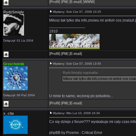
[
Profil
]
[
PM
]
[
E-mail
]
[
WWW
]
RydzSmigly
Wysłany: Sob Cze 07, 2008 10:25
Miłosz tak tylko dla info,znowu mi antivir cos znalazł
_________________
1910
Dołączył: 01 Lis 2004
[
Profil
]
[
PM
]
[
E-mail
]
Grzechotnik
Wysłany: Sob Cze 07, 2008 13:55
RydzSmigly napisał/a:
Miłosz tak tylko dla info,znowu mi antivir cos znal
Dołączył: 06 Paź 2004
U mnie to samo, wczoraj po południu...
[
Profil
]
[
PM
]
[
E-mail
]
x_cite
Wysłany: Wto Lut 10, 2009 16:34
Co się dzieje z forum??? wyskakuje mi cały czas inf
phpBB by Przemo : Critical Error